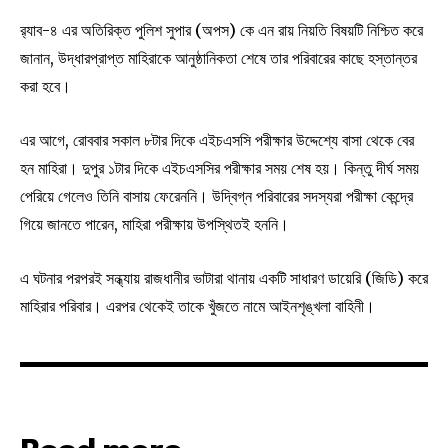
র‍্যাব-৪ এর অতিরিক্ত পুলিশ সুপার (অপস) কে এন রায় নিয়তি বিষয়টি নিশ্চিত করে
জানান, উদ্ধারপ্রাপ্ত মাহিরাকে আনুষ্ঠানিকতা শেষে তার পরিবারের কাছে হস্তান্তর
করা হবে।
এর আগে, রোববার সকাল ৮টার দিকে এইচএসসি পরীক্ষার উদ্দেশ্যে বাসা থেকে বের
হন মাহিরা। দুপুর ১টার দিকে এইচএসসির পরীক্ষার সময় শেষ হয়। কিন্তু দীর্ঘ সময়
পেরিয়ে গেলেও তিনি বাসায় ফেরেননি। উদ্বিগ্ন পরিবারের সদস্যরা পরীক্ষা কেন্দ্রে
গিয়ে জানতে পারেন, মাহিরা পরীক্ষায় উপস্থিতই হননি।
এ ঘটনার পরপরই সন্ধ্যায় রাজধানীর ভাটারা থানায় একটি সাধারণ ডায়েরি (জিডি) করে
মাহিরার পরিবার। এরপর থেকেই তাকে খুঁজতে নামে আইনশৃঙ্খলা বাহিনী।