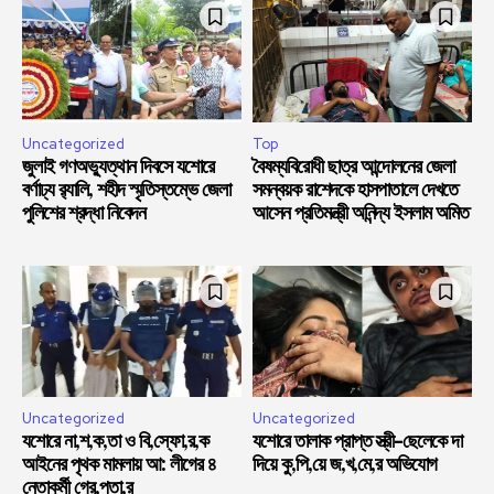
Uncategorized
Top
জুলাই গণঅভ্যুত্থান দিবসে যশোরে
বৈষম্যবিরোধী ছাত্র আন্দোলনের জেলা
বর্ণাঢ্য র‍্যালি, শহীদ স্মৃতিস্তম্ভে জেলা
সমন্বয়ক রাশেদকে হাসপাতালে দেখতে
পুলিশের শ্রদ্ধা নিবেদন
আসেন প্রতিমন্ত্রী অনিন্দ্য ইসলাম অমিত
Uncategorized
Uncategorized
যশোরে না,শ,ক,তা ও বি,স্ফো,র,ক
যশোরে তালাক প্রাপ্ত স্ত্রী-ছেলেকে দা
আইনের পৃথক মামলায় আ: লীগের ৪
দিয়ে কু,পি,য়ে জ,খ,মে,র অভিযোগ
নেতাকর্মী গ্রে,প্তা,র