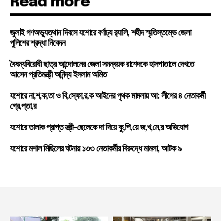
Read more
জুলাই গণঅভ্যুত্থান দিবসে যশোরে বর্ণাঢ্য র‍্যালি, শহীদ স্মৃতিস্তম্ভে জেলা
পুলিশের শ্রদ্ধা নিবেদন
বৈষম্যবিরোধী ছাত্র আন্দোলনের জেলা সমন্বয়ক রাশেদকে হাসপাতালে দেখতে
আসেন প্রতিমন্ত্রী অনিন্দ্য ইসলাম অমিত
যশোরে না,শ,ক,তা ও বি,স্ফো,র,ক আইনের পৃথক মামলায় আ: লীগের ৪ নেতাকর্মী
গ্রে,প্তা,র
যশোরে তালাক প্রাপ্ত স্ত্রী-ছেলেকে দা দিয়ে কু,পি,য়ে জ,খ,মে,র অভিযোগ
যশোরে মশাল মিছিলের ঘটনায় ১৩৩ নেতাকর্মীর বিরুদ্ধে মামলা, আটক ৯