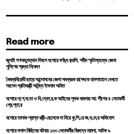
Read more
জুলাই গণঅভ্যুত্থান দিবসে যশোরে বর্ণাঢ্য র‍্যালি, শহীদ স্মৃতিস্তম্ভে জেলা
পুলিশের শ্রদ্ধা নিবেদন
বৈষম্যবিরোধী ছাত্র আন্দোলনের জেলা সমন্বয়ক রাশেদকে হাসপাতালে দেখতে
আসেন প্রতিমন্ত্রী অনিন্দ্য ইসলাম অমিত
যশোরে না,শ,ক,তা ও বি,স্ফো,র,ক আইনের পৃথক মামলায় আ: লীগের ৪ নেতাকর্মী
গ্রে,প্তা,র
যশোরে তালাক প্রাপ্ত স্ত্রী-ছেলেকে দা দিয়ে কু,পি,য়ে জ,খ,মে,র অভিযোগ
যশোরে মশাল মিছিলের ঘটনায় ১৩৩ নেতাকর্মীর বিরুদ্ধে মামলা, আটক ৯