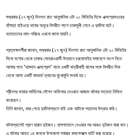
শুক্রবার (২৭ জুন) দিনগত রাত আনুমানিক ৩টা ২০ মিনিটের দিকে এক্সপ্রেসওয়ের
হাঁসাড়া হাইওয়ে থানার অদূরে বিপরীত পাশে ঢাকামুখী লেনে এ দুর্ঘটনা ঘটে।
হতাহতদের নাম-পরিচয় এখনো জানা যায়নি।
প্রত্যক্ষদর্শীরা জানান, শুক্রবার (২৭ জুন) দিনগত রাত আনুমানিক ৩টা ২০ মিনিটের
দিকে যশোর থেকে ঢাকার সোহরাওয়ার্দী উদ্যানে চরমোনাইর সমাবেশে অংশ নিতে
আসার পথে ‘হামদান এক্সপ্রেস’ নামে একটি যাত্রীবাহী বাসের সঙ্গে বিপরীত দিক
থেকে আসা একটি কাভার্ড ভ্যানের মুখোমুখি সংঘর্ষ হয়।
শ্রীনগর ফায়ার সার্ভিসের স্টেশন অফিসার দেওয়ান আজাদ ঘটনার সত্যতা নিশ্চিত
করেছেন।
তিনি জানান, খবর পেয়ে দুর্ঘটনাস্থলে যাই এবং আটকে পড়াদের উদ্ধার করি।
ঘটনাস্থলেই প্রাণ হারান দুইজন। হাসপাতালে নেওয়ার পর আরও দুইজন মারা যান।
এ ঘটনায় আহত ১৪ জনকে উপজেলা স্বাস্থ্য কমপ্লেক্সে ভর্তি করা হয়েছে।