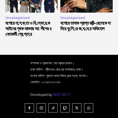
Uncategorized
Uncategorized
যশোরে না,শ,ক,তা ও বি,স্ফো,র,ক
যশোরে তালাক প্রাপ্ত স্ত্রী-ছেলেকে দা
আইনের পৃথক মামলায় আ: লীগের ৪
দিয়ে কু,পি,য়ে জ,খ,মে,র অভিযোগ
নেতাকর্মী গ্রে,প্তা,র
সম্পাদক ও প্রকাশক: মোঃ আব্দার রহমান।
ঢাকা অফিস : গ্রীনওয়ে রোড,বড় মগবাজার, ঢাকা।
যশোর অফিস: পুরাতন কসবা বিমান বন্দর সড়ক, যশোর।
মোবাইল: ০১৭৬৩৭০৫০৪৯
Developed by
NEST BD IT
.