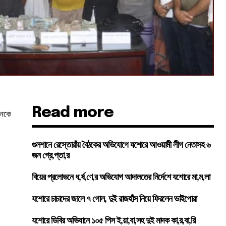
Read more
জনকে
গুলশানে রেস্তোরাঁয় বৈঠকের অভিযোগে যশোরে আওয়ামী লীগ নেতাসহ ৬
জন গ্রে,প্তা,র
।
বিয়ের প্রলোভনে ধ,র্ষ,ণে,র অভিযোগ আদালতের নির্দেশে যশোরে মা,ম,লা
যশোরে চাচাদের জালে ৭ গোল, দুই রাজহাঁস নিয়ে ফিরলেন ভাইপোরা
যশোরে ডিবির অভিযানে ১০৫ পিস ই,য়া,বা,সহ দুই মাদক কা,র,বা,রি