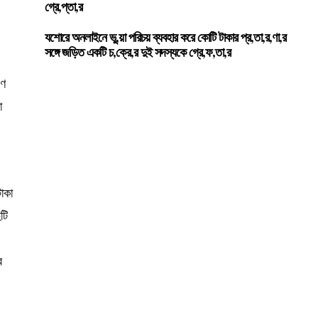
গ্রে,প্তা,র
যশোরে অনলাইনে ভু,য়া পরিচয় ব্যবহার করে কোটি টাকার প্র,তা,র,ণা,র
সঙ্গে জড়িত একটি চ,ক্রে,র দুই সদস্যকে গ্রে,ফ,তা,র
ষণ
া
াকা
টি
র