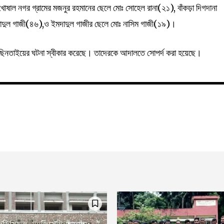
াল নগর গ্রামের মজনুর রহমানের ছেলে মোঃ সোহেল রানা(২১), বাঁকড়া দিগদানা
 ইমাদুল গাজী(৪৬),ও ইমদাদুল গাজীর ছেলে মোঃ নাসিম গাজী(১৯)।
া ছিনতাইয়ের ঘটনা স্বীকার করেছে। তাদেরকে আদালতে সোপর্দ করা হয়েছে।