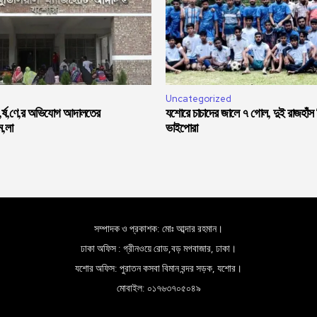
Uncategorized
ধ,র্ষ,ণে,র অভিযোগ আদালতের
যশোরে চাচাদের জালে ৭ গোল, দুই রাজহাঁস
ম,লা
ভাইপোরা
সম্পাদক ও প্রকাশক: মোঃ আব্দার রহমান।
ঢাকা অফিস : গ্রীনওয়ে রোড,বড় মগবাজার, ঢাকা।
যশোর অফিস: পুরাতন কসবা বিমান বন্দর সড়ক, যশোর।
মোবাইল: ০১৭৬৩৭০৫০৪৯