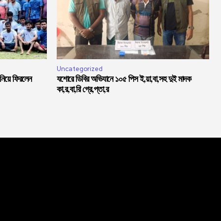
Uncategorized
 নিয়ে ফিরলেন
যশোরে ডিবির অভিযানে ১০৫ পিস ই,য়া,বা,সহ দুই মাদক
কা,র,বা,রি গ্রে,প্তা,র