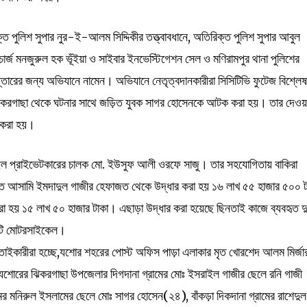
ক্ত পুলিশ সুপার নুর-ই-আলম সিদ্দিকীর তত্ত্বাবধানে, অতিরিক্ত পুলিশ সুপার আবুল
ার্জ মনজুরুল হক ভূঁইয়া ও সাইবার ইনভেস্টিগেশন সেল ও মণিরামপুর থানা পুলিশের
্তারের জন্য অভিযানে নামেন। অভিযানে নেতৃত্বদানকারীরা সিসিটিভি ফুটেজ বিশ্লে
 ঝিকরগাছা থেকে ঘটনার সাথে জড়িত যুবক সাগর হোসেনকে আটক করা হয়। তার দেওয়
 করা হয়।
 ছিল প্রাইভেটকারের চালক মো. ইউসুফ আলী ওরফে সাজু। তার সহযোগিতায় বাকিরা
ৃত আসামি ইমদাদুল গাজীর হেফাজত থেকে উদ্ধার করা হয় ১৬ লাখ ৫৫ হাজার ৫০০ ট
া হয় ১৫ লাখ ৫০ হাজার টাকা। এছাড়া উদ্ধার করা হয়েছে ছিনতাই কাজে ব্যবহৃত দু
একটি মোটরসাইকেল।
াইকারীরা হচ্ছে,যশোর শহরের পোস্ট অফিস পাড়া এলাকার মৃত খোরশেদ আলম মির্জা
োরের ঝিকরগাছা উপজেলার দিগদানা গ্রামের মোঃ ইসরাইল গাজীর ছেলে রনি গাজী
মনিরুল ইসলামের ছেলে মোঃ সাগর হোসেন(২৪), বাঁকড়া দিকদানা গ্রামের রাশেদুল