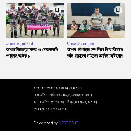
Uncategorized
Uncategorized
যশোর সীমান্তে মাদক ও চোরাচালানি
যশোর চৌগাছায় সম্পত্তি নিয়ে বিরোধে
পণ্যসহ আটক ১
ভাই-চাচাতো ভাইদের হুমকির অভিযোগ
সম্পাদক ও প্রকাশক: মোঃ আব্দার রহমান।
ঢাকা অফিস : গ্রীনওয়ে রোড,বড় মগবাজার, ঢাকা।
যশোর অফিস: পুরাতন কসবা বিমান বন্দর সড়ক, যশোর।
মোবাইল: ০১৭৬৩৭০৫০৪৯
Developed by
NEST BD IT
.