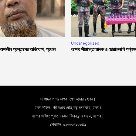
Uncategorized
 অশালীন প্রস্তাবের অভিযোগ, প্রধান
যশোর সীমান্তে মাদক ও চোরাচালানি পণ্য
সম্পাদক ও প্রকাশক: মোঃ আব্দার রহমান।
ঢাকা অফিস : গ্রীনওয়ে রোড,বড় মগবাজার, ঢাকা।
যশোর অফিস: পুরাতন কসবা বিমান বন্দর সড়ক, যশোর।
মোবাইল: ০১৭৬৩৭০৫০৪৯