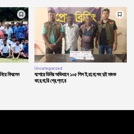
Uncategorized
 নিয়ে ফিরলেন
যশোরে ডিবির অভিযানে ১০৫ পিস ই,য়া,বা,সহ দুই মাদক
কা,র,বা,রি গ্রে,প্তা,র