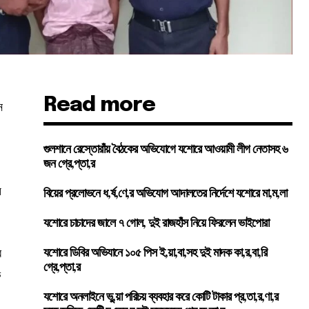
Read more
ন
গুলশানে রেস্তোরাঁয় বৈঠকের অভিযোগে যশোরে আওয়ামী লীগ নেতাসহ ৬
জন গ্রে,প্তা,র
ে
বিয়ের প্রলোভনে ধ,র্ষ,ণে,র অভিযোগ আদালতের নির্দেশে যশোরে মা,ম,লা
যশোরে চাচাদের জালে ৭ গোল, দুই রাজহাঁস নিয়ে ফিরলেন ভাইপোরা
র
যশোরে ডিবির অভিযানে ১০৫ পিস ই,য়া,বা,সহ দুই মাদক কা,র,বা,রি
গ্রে,প্তা,র
ে
যশোরে অনলাইনে ভু,য়া পরিচয় ব্যবহার করে কোটি টাকার প্র,তা,র,ণা,র