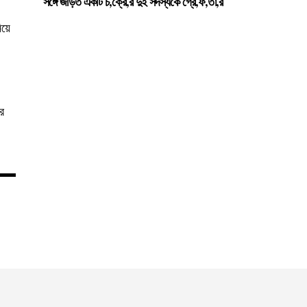
সঙ্গে জড়িত একটি চ,ক্রে,র দুই সদস্যকে গ্রে,ফ,তা,র
িয়ে
ার