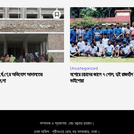
Uncategorized
ধ,র্ষ,ণে,র অভিযোগ আদালতের
যশোরে চাচাদের জালে ৭ গোল, দুই রাজহাঁস
ম,লা
ভাইপোরা
সম্পাদক ও প্রকাশক: মোঃ আব্দার রহমান।
ঢাকা অফিস : গ্রীনওয়ে রোড,বড় মগবাজার, ঢাকা।