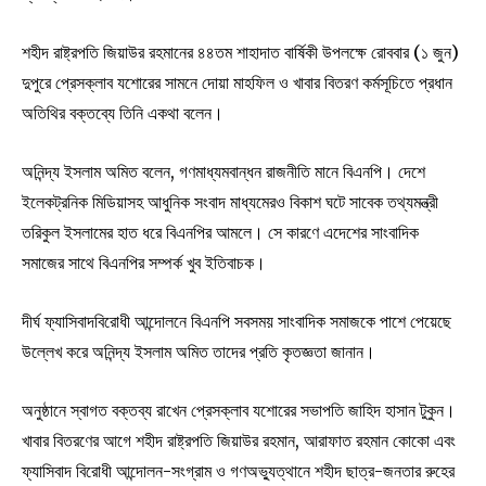
শহীদ রাষ্ট্রপতি জিয়াউর রহমানের ৪৪তম শাহাদাত বার্ষিকী উপলক্ষে রোববার (১ জুন)
দুপুরে প্রেসক্লাব যশোরের সামনে দোয়া মাহফিল ও খাবার বিতরণ কর্মসূচিতে প্রধান
অতিথির বক্তব্যে তিনি একথা বলেন।
অনিন্দ্য ইসলাম অমিত বলেন, গণমাধ্যমবান্ধন রাজনীতি মানে বিএনপি। দেশে
ইলেকট্রনিক মিডিয়াসহ আধুনিক সংবাদ মাধ্যমেরও বিকাশ ঘটে সাবেক তথ্যমন্ত্রী
তরিকুল ইসলামের হাত ধরে বিএনপির আমলে। সে কারণে এদেশের সাংবাদিক
সমাজের সাথে বিএনপির সম্পর্ক খুব ইতিবাচক।
দীর্ঘ ফ্যাসিবাদবিরোধী আন্দোলনে বিএনপি সবসময় সাংবাদিক সমাজকে পাশে পেয়েছে
উল্লেখ করে অনিন্দ্য ইসলাম অমিত তাদের প্রতি কৃতজ্ঞতা জানান।
অনুষ্ঠানে স্বাগত বক্তব্য রাখেন প্রেসক্লাব যশোরের সভাপতি জাহিদ হাসান টুকুন।
খাবার বিতরণের আগে শহীদ রাষ্ট্রপতি জিয়াউর রহমান, আরাফাত রহমান কোকো এবং
ফ্যাসিবাদ বিরোধী আন্দোলন-সংগ্রাম ও গণঅভ্যুত্থানে শহীদ ছাত্র-জনতার রুহের