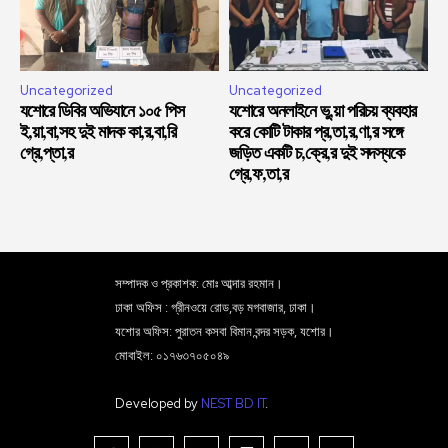
Uncategorized
Uncategorized
যশোরে ডিবির অভিযানে ১০৫ পিস
যশোরে অনলাইনে ভু,য়া পরিচয় ব্যবহার
ই,য়া,বা,সহ দুই মাদক কা,র,বা,রি
করে কোটি টাকার প্র,তা,র,ণা,র সঙ্গে
গ্রে,প্তা,র
জড়িত একটি চ,ক্রে,র দুই সদস্যকে
গ্রে,ফ,তা,র
সম্পাদক ও প্রকাশক: মোঃ আব্দার রহমান।
ঢাকা অফিস : গ্রীনওয়ে রোড,বড় মগবাজার, ঢাকা।
যশোর অফিস: পুরাতন কসবা বিমান বন্দর সড়ক, যশোর।
মোবাইল: ০১৭৬৩৭০৫০৪৯
Developed by
NEST BD IT
.