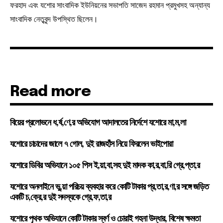
ফরহাদ এবং যশোর সাংবাদিক ইউনিয়নের সভাপতি সাজেদ রহমান প্রমুখসহ অন্যান্য
সাংবাদিক নেতৃবৃন্দ উপস্থিত ছিলেন।
Read more
বিয়ের প্রলোভনে ধ,র্ষ,ণে,র অভিযোগ আদালতের নির্দেশে যশোরে মা,ম,লা
যশোরে চাচাদের জালে ৭ গোল, দুই রাজহাঁস নিয়ে ফিরলেন ভাইপোরা
যশোরে ডিবির অভিযানে ১০৫ পিস ই,য়া,বা,সহ দুই মাদক কা,র,বা,রি গ্রে,প্তা,র
যশোরে অনলাইনে ভু,য়া পরিচয় ব্যবহার করে কোটি টাকার প্র,তা,র,ণা,র সঙ্গে জড়িত
একটি চ,ক্রে,র দুই সদস্যকে গ্রে,ফ,তা,র
যশোরে পৃথক অভিযানে কোটি টাকার স্বর্ণ ও চোরাই গহনা উদ্ধার, বিশেষ ক্ষমতা