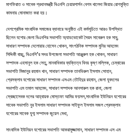
মাগফিরাত ও সাবেক প্রধানমন্ত্রী বিএনপি চেয়ারপার্সন বেগম খালেদা জিয়ার রোগমুক্তি
কামনায় মোনাজাত করা হয়।
দেশপ্রেমিক সাংবাদিক সমাজের ব্যানারে অনুষ্ঠিত এই কর্মসূচিতে আরও উপস্থিত
ছিলেন যশোর জেলা বিএনপির সভাপতি অ্যাডভোকেট সৈয়দ সাবেরুল হক সাবু,
সাধারণ সম্পাদক দেলোয়ার হোসেন খোকন, সাংগঠনিক সম্পাদক মুনির আহমেদ
সিদ্দিকী বাচ্চু, বিএনপি’র সদর উপজেলা সভাপতি আঞ্জুরুল হক খোকন, সাধারণ
সম্পাদক এহসানুল হক সেতু, মানবাধিকার ব্যক্তিত্ব বিনয় কৃষ্ণ মল্লিক, চেম্বারের
সভাপতি মিজানুর রহমান খান, সাধারণ সম্পাদক তানভিরুল ইসলাম সোহান,
প্রেসক্লাব যশোরের সাধারণ সম্পাদক এসএম তৌহিদুর রহমান, জেলা যুবদলের
সভাপতি এম তমাল আহমেদ, সাধারণ সম্পাদক আনসারুল হক রানা, জেলা
স্বেচ্ছাসেবক দলের আহ্বায়ক মোস্তফা আমির ফয়সল,সাংবাদিক ইউনিয়ন যশোরের
সাবেক সভাপতি নুর ইসলাম সাধারণ সম্পাদক সাইফুল ইসলাম সজল প্রেসক্লাব
যশোরের সাবেক যুগ্ম সম্পাদক জুয়েল মেধা,
সাংবাদিক ইউনিয়ন যশোরের সভাপতি আকরামুজ্জামান, সাধারণ সম্পাদক এস এম