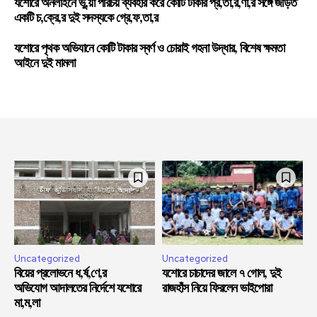
যশোরে অনলাইনে ভু,য়া পরিচয় ব্যবহার করে কোটি টাকার প্র,তা,র,ণা,র সঙ্গে জড়িত
একটি চ,ক্রে,র দুই সদস্যকে গ্রে,ফ,তা,র
যশোরে পৃথক অভিযানে কোটি টাকার স্বর্ণ ও চোরাই গহনা উদ্ধার, বিশেষ ক্ষমতা
আইনে দুই মামলা
Uncategorized
Uncategorized
বিয়ের প্রলোভনে ধ,র্ষ,ণে,র
যশোরে চাচাদের জালে ৭ গোল, দুই
অভিযোগ আদালতের নির্দেশে যশোরে
রাজহাঁস নিয়ে ফিরলেন ভাইপোরা
মা,ম,লা