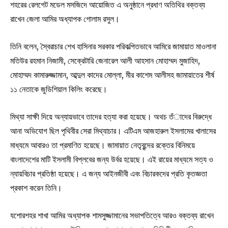
শহরের রেলগেট মডেল মসজিদে আয়োজিত এ অনুষ্ঠানে প্রধাণ অতিথির বক্তব্য
রাখেন জেলা আমির অধ্যাপক গোলাম রসুল।
তিনি বলেন, স্বৈরাচার শেখ হাসিনার সরকার পরিকল্পিতভাবে আমিরে জামায়াত মাওলানা
মতিউর রহমান নিজামী, সেক্রেটারি জেনারেল আলী আহসান মোহাম্মদ মুজাহিদ,
মোহাম্মদ কামারুজ্জামান, আব্দুল কাদের মোল্লা, মীর কাশেম আলীসহ জামায়াতের শীর্ষ
১১ নেতাকে জুডিশিয়াল কিলিং করেছে।
মিথ্যা সাক্ষী দিয়ে অন্যায়ভাবে তাদের হত্যা করা হয়েছে। অথচ তঁাদের বিরুদ্ধে
আনা অভিযোগ ছিল পৃথিবীর সেরা মিথ্যাচার। এটিএম আজহারুল ইসলামের খালাসের
মাধ্যমে আবারও তা প্রমাণিত হয়েছে। জামায়াত নেতৃবৃন্দের রক্তের বিনিময়ে
বাংলাদেশের মাটি ইসলামী বিপ্লবের জন্য উর্বর হয়েছে। এই রায়ের মাধ্যমে সত্য ও
ন্যায়বিচার প্রতিষ্ঠা হয়েছে। এ জন্য আইনজীবী এবং বিচারকদের প্রতি কৃতজ্ঞতা
প্রকাশ করেন তিনি।
যশোরশহর শাখা আমির অধ্যাপক শামসুজ্জামানের সভাপতিত্বে আরও বক্তব্য রাখেন