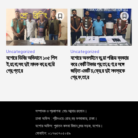
Uncategorized
Uncategorized
যশোরে ডিবির অভিযানে ১০৫ পিস
যশোরে অনলাইনে ভু,য়া পরিচয় ব্যবহার
ই,য়া,বা,সহ দুই মাদক কা,র,বা,রি
করে কোটি টাকার প্র,তা,র,ণা,র সঙ্গে
গ্রে,প্তা,র
জড়িত একটি চ,ক্রে,র দুই সদস্যকে
গ্রে,ফ,তা,র
সম্পাদক ও প্রকাশক: মোঃ আব্দার রহমান।
ঢাকা অফিস : গ্রীনওয়ে রোড,বড় মগবাজার, ঢাকা।
যশোর অফিস: পুরাতন কসবা বিমান বন্দর সড়ক, যশোর।
মোবাইল: ০১৭৬৩৭০৫০৪৯