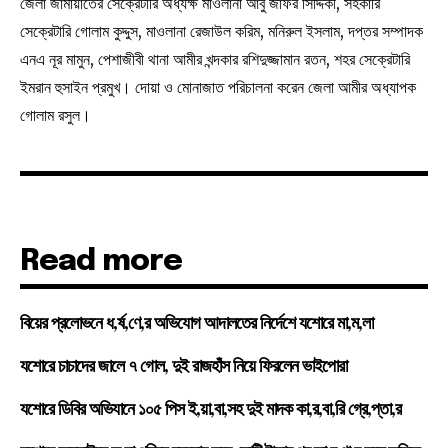
জেলা জামায়াতের সেক্রেটারি অধ্যক্ষ মাওলানা আবু জাফর সিদ্দিকী, সহকারি
সেক্রেটারি গোলাম কুদ্দুস, মাওলানা রেজাউল করিম, মনিরুল ইসলাম, দপ্তর সম্পাদক
এনএ নূর মামুন, পেশাজীবী থানা আমীর খন্দকার রশিদুজ্জামান রতন, শহর সেক্রেটারি
ইমরান হুসাইন প্রমুখ। দোয়া ও মোনাজাত পরিচালনা করেন জেলা আমীর অধ্যাপক
গোলাম রসুল।
Read more
বিয়ের প্রলোভনে ধ,র্ষ,ণে,র অভিযোগ আদালতের নির্দেশে যশোরে মা,ম,লা
যশোরে চাচাদের জালে ৭ গোল, দুই রাজহাঁস নিয়ে ফিরলেন ভাইপোরা
যশোরে ডিবির অভিযানে ১০৫ পিস ই,য়া,বা,সহ দুই মাদক কা,র,বা,রি গ্রে,প্তা,র