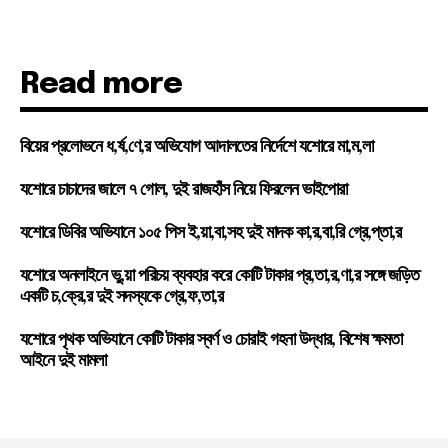
Read more
বিয়ের প্রলোভনে ধ,র্ষ,ণে,র অভিযোগ আদালতের নির্দেশে যশোরে মা,ম,লা
যশোরে চাচাদের জালে ৭ গোল, দুই রাজহাঁস নিয়ে ফিরলেন ভাইপোরা
যশোরে ডিবির অভিযানে ১০৫ পিস ই,য়া,বা,সহ দুই মাদক কা,র,বা,রি গ্রে,প্তা,র
যশোরে অনলাইনে ভু,য়া পরিচয় ব্যবহার করে কোটি টাকার প্র,তা,র,ণা,র সঙ্গে জড়িত
একটি চ,ক্রে,র দুই সদস্যকে গ্রে,ফ,তা,র
যশোরে পৃথক অভিযানে কোটি টাকার স্বর্ণ ও চোরাই গহনা উদ্ধার, বিশেষ ক্ষমতা
আইনে দুই মামলা