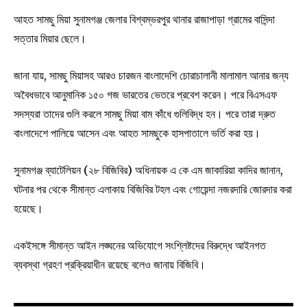
আহত সামছু মিয়া সুনামগঞ্জ জেলার বিশ্বম্ভরপুর থানার রাজাপাড়া গ্রামের বাসিন্দা
সত্তার মিয়ার ছেলে।
জানা যায়, সামছু মিয়াসহ আরও চারজন বাংলাদেশি চোরাচালানী মালামাল আনার জন্য
অবৈধভাবে আনুমানিক ১৫০ গজ ভারতের ভেতরে প্রবেশ করেন। পরে বিএসএফ
সদস্যরা তাদের গুলি করলে সামছু মিয়া বাম কাঁধে গুলিবিদ্ধ হন। পরে তারা দ্রুত
বাংলাদেশে পালিয়ে আসেন এবং আহত সামছুকে হাসপাতালে ভর্তি করা হয়।
সুনামগঞ্জ ব্যাটেলিয়ন (২৮ বিজিবির) অধিনায়ক এ কে এম জাকারিয়া কাদির জানান,
ঘটনার পর থেকে সীমান্ত এলাকায় বিজিবির টহল এবং গোয়েন্দা নজরদারি জোরদার করা
হয়েছে।
একইসঙ্গে সীমান্ত আইন লঙ্ঘনের অভিযোগে সংশ্লিষ্টদের বিরুদ্ধে আইনগত
ব্যবস্থা গ্রহণ প্রক্রিয়াধীন রয়েছে বলেও জানায় বিজিবি।