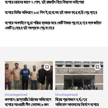
যশোরে চাচাদের জালে ৭ গোল, দুই রাজহাঁস নিয়ে ফিরলেন ভাইপোরা
যশোরে ডিবির অভিযানে ১০৫ পিস ই,য়া,বা,সহ দুই মাদক কা,র,বা,রি গ্রে,প্তা,র
যশোরে অনলাইনে ভু,য়া পরিচয় ব্যবহার করে কোটি টাকার প্র,তা,র,ণা,র সঙ্গে জড়িত
একটি চ,ক্রে,র দুই সদস্যকে গ্রে,ফ,তা,র
Uncategorized
Uncategorized
গুলশানে রেস্তোরাঁয় বৈঠকের অভিযোগে
বিয়ের প্রলোভনে ধ,র্ষ,ণে,র
যশোরে আওয়ামী লীগ নেতাসহ ৬ জন
অভিযোগ আদালতের নির্দেশে যশোরে