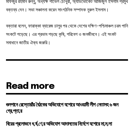
মফিজুর রহমান রুন্নু, অধ্যক্ষ পাভেল চৌধুরী, অ্যাডভোকেট আজিজুল ইসলাম প্রমুখ
বক্তব্য দেন। সভা সঞ্চালনা করেন সাংগঠনিক সম্পাদক নুরুল ইসলাম।
বক্তারা বলেন, ফারাক্কা ব্যারেজ চালুর পর থেকে দেশের দক্ষিণ-পশ্চিমাঞ্চল চরম পানি
সংকটে পড়েছে। এর প্রভাব পড়ছে কৃষি, পরিবেশ ও জনজীবনে। এই সংকট
সমাধানে জাতীয় ঐক্য জরুরি।
Read more
গুলশানে রেস্তোরাঁয় বৈঠকের অভিযোগে যশোরে আওয়ামী লীগ নেতাসহ ৬ জন
গ্রে,প্তা,র
বিয়ের প্রলোভনে ধ,র্ষ,ণে,র অভিযোগ আদালতের নির্দেশে যশোরে মা,ম,লা