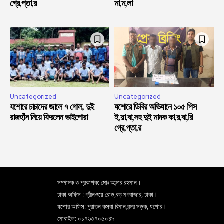
গ্রে,প্তা,র
মা,ম,লা
Uncategorized
Uncategorized
যশোরে চাচাদের জালে ৭ গোল, দুই
যশোরে ডিবির অভিযানে ১০৫ পিস
রাজহাঁস নিয়ে ফিরলেন ভাইপোরা
ই,য়া,বা,সহ দুই মাদক কা,র,বা,রি
গ্রে,প্তা,র
সম্পাদক ও প্রকাশক: মোঃ আব্দার রহমান।
ঢাকা অফিস : গ্রীনওয়ে রোড,বড় মগবাজার, ঢাকা।
যশোর অফিস: পুরাতন কসবা বিমান বন্দর সড়ক, যশোর।
মোবাইল: ০১৭৬৩৭০৫০৪৯