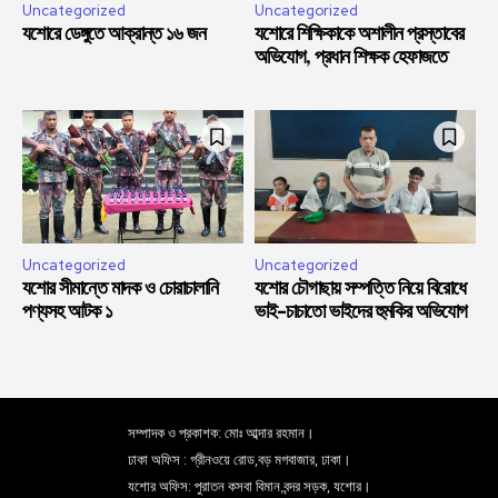
Uncategorized
Uncategorized
যশোরে ডেঙ্গুতে আক্রান্ত ১৬ জন
যশোরে শিক্ষিকাকে অশালীন প্রস্তাবের
অভিযোগ, প্রধান শিক্ষক হেফাজতে
Uncategorized
Uncategorized
যশোর সীমান্তে মাদক ও চোরাচালানি
যশোর চৌগাছায় সম্পত্তি নিয়ে বিরোধে
পণ্যসহ আটক ১
ভাই-চাচাতো ভাইদের হুমকির অভিযোগ
সম্পাদক ও প্রকাশক: মোঃ আব্দার রহমান।
ঢাকা অফিস : গ্রীনওয়ে রোড,বড় মগবাজার, ঢাকা।
যশোর অফিস: পুরাতন কসবা বিমান বন্দর সড়ক, যশোর।