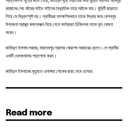
প্রত্যক্ষদর্শী সূত্রে জানা গেছে, জাহিদুল ঘুড়ি উড়ানোর সময় ঘুড়িটি স্থানীয় আমিনুর
রহমানের সেচ মটরের সাইড লাইনের বৈদ্যুতিক তারে আটকে যায়। ঘুড়িটি ছাড়াতে
গিয়ে সে বিদ্যুৎস্পৃষ্ট হয়। স্থানীয়রা তাৎক্ষণিকভাবে তাকে উদ্ধার করে কেশবপুর
উপজেলা স্বাস্থ্য কমপ্লেক্সে নিয়ে গেলে কর্তব্যরত চিকিৎসক তাকে মৃত ঘোষণা
করেন।
জাহিদুল ইসলাম সরদার, মহাদেবপুর গ্রামের খোরশেদ সরদারের ছেলে। সে স্থানীয়
একটি হেফজখানায় পড়াশোনা করত।
জাহিদুল ইসলামের মৃত্যুতে এলাকায় শোকের ছায়া নেমে এসেছে
Read more