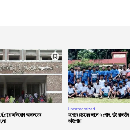
Uncategorized
ধ,র্ষ,ণে,র অভিযোগ আদালতের
যশোরে চাচাদের জালে ৭ গোল, দুই রাজহাঁস
ম,লা
ভাইপোরা