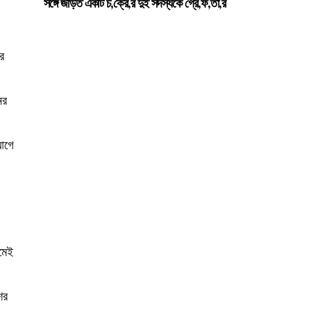
সঙ্গে জড়িত একটি চ,ক্রে,র দুই সদস্যকে গ্রে,ফ,তা,র
এর
ের
 আগে
রমেই
ের