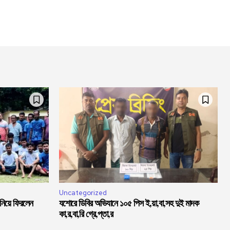
Uncategorized
 নিয়ে ফিরলেন
যশোরে ডিবির অভিযানে ১০৫ পিস ই,য়া,বা,সহ দুই মাদক
কা,র,বা,রি গ্রে,প্তা,র