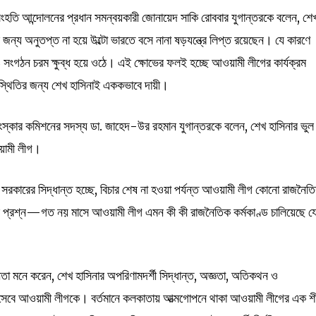
ণসংহতি আন্দোলনের প্রধান সমন্বয়কারী জোনায়েদ সাকি রোববার যুগান্তরকে বলেন, শে
জন্য অনুতপ্ত না হয়ে উল্টো ভারতে বসে নানা ষড়যন্ত্রে লিপ্ত রয়েছেন। যে কারণে
 সংগঠন চরম ক্ষুব্ধ হয়ে ওঠে। এই ক্ষোভের ফলই হচ্ছে আওয়ামী লীগের কার্যক্রম
স্থিতির জন্য শেখ হাসিনাই এককভাবে দায়ী।
 সংস্কার কমিশনের সদস্য ডা. জাহেদ-উর রহমান যুগান্তরকে বলেন, শেখ হাসিনার ভুল
ওয়ামী লীগ।
 সরকারের সিদ্ধান্ত হচ্ছে, বিচার শেষ না হওয়া পর্যন্ত আওয়ামী লীগ কোনো রাজনৈত
মার প্রশ্ন—গত নয় মাসে আওয়ামী লীগ এমন কী কী রাজনৈতিক কর্মকাণ্ড চালিয়েছে য
মনে করেন, শেখ হাসিনার অপরিণামদর্শী সিদ্ধান্ত, অজ্ঞতা, অতিকথন ও
সেবে আওয়ামী লীগকে। বর্তমানে কলকাতায় আত্মগোপনে থাকা আওয়ামী লীগের এক শীর