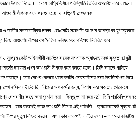
হতভাবে উসকে দিচ্ছেন। দেশে অস্থিতিশীল পরিস্থিতি তৈরির অপচেষ্টা করে যাচ্ছেন।
 আওয়ামী লীগকে বহন করতে হচ্ছে, যা সত্যিই দুঃখজনক।
নীতিক ও জাতীয় সমাজতান্ত্রিক দলের-জেএসডি সভাপতি আ স ম আবদুর রব যুগান্তরকে
ধ্য দিয়ে আওয়ামী লীগের রাজনৈতিক ভবিষ্যতের গতিপথ নির্ধারিত হবে।
্য ও সুপ্রিম কোর্ট আইনজীবী সমিতির সাবেক সম্পাদক অ্যাডভোকেট সুব্রত চৌধুরী
 অপকর্মের দায়ভার এখন আওয়ামী লীগকে বহন করতে হচ্ছে। তিনি ভারতে পালিয়ে
করছেন। আর দেশের ভেতরে থাকা দলটির নেতাকর্মীদের নানা দিকনির্দেশনা দিয়ে
শেখ হাসিনার উচিত ছিল নিজের অপকর্মের জন্য, বিশেষ করে ক্ষমতায় থেকে যে
ে দেশবাসীর কাছে ক্ষমাপ্রার্থনা করা। কিন্তু তা না করে উল্টো তিনি প্রতিবিপ্লব ক
পণ করেছেন। তার কারণেই আজ আওয়ামী লীগের এই পরিণতি। অ্যাডভোকেট সুব্রত চৌ
ামী লীগের মৃত্যু নিশ্চিত করেন। এখন তার কারণেই দলটির দাফন-কাফনের কাজটিও