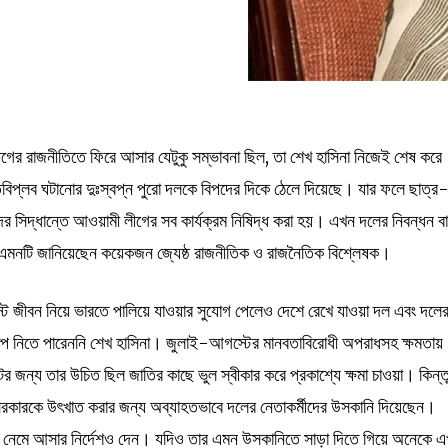
গের রাজনীতিতে ফিরে আসার যেটুকু সম্ভাবনা ছিল, তা শেখ হাসিনা নিজেই শেষ করে
বিপ্লব ঘটানোর দুঃস্বপ্ন পুরো দলকে বিপদের দিকে ঠেলে দিয়েছে। যার ফলে ছাত্র
দের সিদ্ধান্তে আওয়ামী লীগের সব কার্যক্রম নিষিদ্ধ করা হয়। এখন দলের নিবন্ধন ব
কে এমনটি জানিয়েছেন কয়েকজন জ্যেষ্ঠ রাজনীতিক ও রাজনৈতিক বিশ্লেষক।
স্ট জীবন নিয়ে ভারতে পালিয়ে যাওয়ার সুযোগ পেলেও দেশে রেখে যাওয়া দল এবং দলে
ক্ষেপ নিতে পারেননি শেখ হাসিনা। জুলাই-আগস্টের মানবতাবিরোধী অপরাধসহ ক্ষমতায়
র জন্য তার উচিত ছিল জাতির কাছে ভুল স্বীকার করে প্রকাশ্যে ক্ষমা চাওয়া। কিন্ত
্তী সরকারকে উৎখাত করার জন্য অব্যাহতভাবে দলের নেতাকর্মীদের উসকানি দিয়েছেন।
ায় নেমে আসার নির্দেশও দেন। যদিও তার এমন উসকানিতে সাড়া দিতে গিয়ে অনেকে 