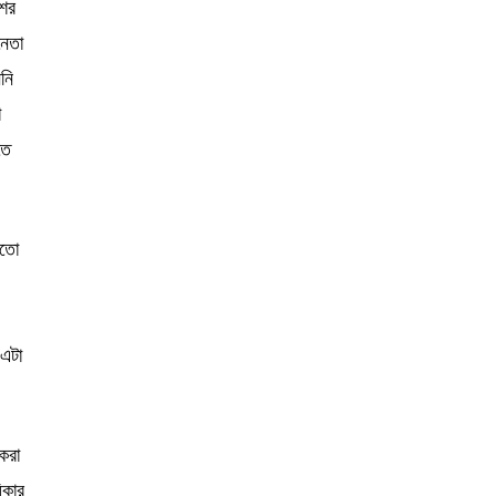
শের
নেতা
নি
া
তে
য়তো
 এটা
করা
িকার