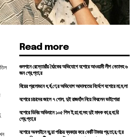
Read more
-
াতিল
গুলশানে রেস্তোরাঁয় বৈঠকের অভিযোগে যশোরে আওয়ামী লীগ নেতাসহ ৬
জন গ্রে,প্তা,র
বিয়ের প্রলোভনে ধ,র্ষ,ণে,র অভিযোগ আদালতের নির্দেশে যশোরে মা,ম,লা
র
যশোরে চাচাদের জালে ৭ গোল, দুই রাজহাঁস নিয়ে ফিরলেন ভাইপোরা
যশোরে ডিবির অভিযানে ১০৫ পিস ই,য়া,বা,সহ দুই মাদক কা,র,বা,রি
ু
গ্রে,প্তা,র
যশোরে অনলাইনে ভু,য়া পরিচয় ব্যবহার করে কোটি টাকার প্র,তা,র,ণা,র
এখন