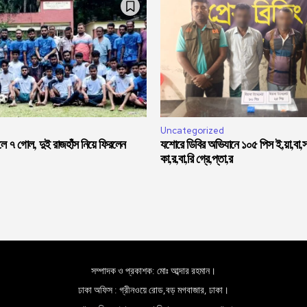
Uncategorized
লে ৭ গোল, দুই রাজহাঁস নিয়ে ফিরলেন
যশোরে ডিবির অভিযানে ১০৫ পিস ই,য়া,বা,
কা,র,বা,রি গ্রে,প্তা,র
সম্পাদক ও প্রকাশক: মোঃ আব্দার রহমান।
ঢাকা অফিস : গ্রীনওয়ে রোড,বড় মগবাজার, ঢাকা।