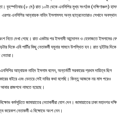
া। বৃহস্পতিবার (৮ মে) রাত ১০টা থেকে এনসিপির মুখ্য সংগঠক (দক্ষিণাঞ্চল) হাস
হয়। এরপর এনসিপির আহ্বায়ক নাহিদ ইসলামসহ অন্য ছাত্রনেতারাও সেখানে অবস্থান
ভে অংশ নিতে দেখা গেছে। রাত একটার পর ইসলামী আন্দোলন ও হেফাজতে ইসলামের বে
ড়টার দিকে এবি পার্টির কিছু নেতাকর্মী যমুনার সামনে উপস্থিত হন। রাত দুইটার দিকে
য় নেতারা।
 এনসিপির আহ্বায়ক নাহিদ ইসলাম বলেন, অন্তর্বর্তী সরকারের প্রথম দায়িত্ব ছিল
কারের বাইরে এবং ভেতরে সেই দাবির কথা বলেছি। কিন্তু আজকে নয় মাস পরেও
র আবার রাজপথে নামতে হয়েছে।
ক্ষোভ কর্মসূচিতে জামায়াতের নেতাকর্মীরা যোগ দেন। জামায়াতের ঢাকা মহানগর দক্ষ
ত্বে কয়েকশ নেতাকর্মী এ বিক্ষোভে অংশ নেন।