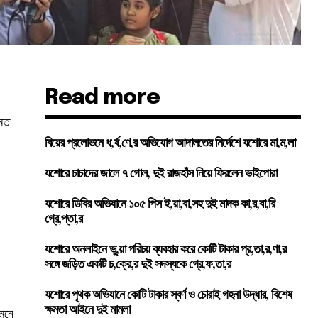
Read more
 মত
বিয়ের প্রলোভনে ধ,র্ষ,ণে,র অভিযোগ আদালতের নির্দেশে যশোরে মা,ম,লা
যশোরে চাচাদের জালে ৭ গোল, দুই রাজহাঁস নিয়ে ফিরলেন ভাইপোরা
যশোরে ডিবির অভিযানে ১০৫ পিস ই,য়া,বা,সহ দুই মাদক কা,র,বা,রি
গ্রে,প্তা,র
যশোরে অনলাইনে ভু,য়া পরিচয় ব্যবহার করে কোটি টাকার প্র,তা,র,ণা,র
সঙ্গে জড়িত একটি চ,ক্রে,র দুই সদস্যকে গ্রে,ফ,তা,র
যশোরে পৃথক অভিযানে কোটি টাকার স্বর্ণ ও চোরাই গহনা উদ্ধার, বিশেষ
ক্ষমতা আইনে দুই মামলা
ামনে