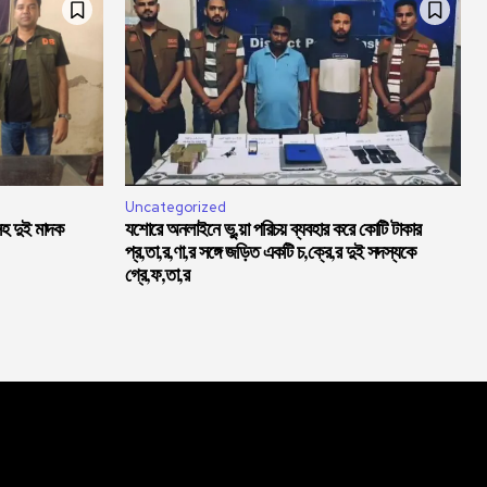
Uncategorized
সহ দুই মাদক
যশোরে অনলাইনে ভু,য়া পরিচয় ব্যবহার করে কোটি টাকার
প্র,তা,র,ণা,র সঙ্গে জড়িত একটি চ,ক্রে,র দুই সদস্যকে
গ্রে,ফ,তা,র