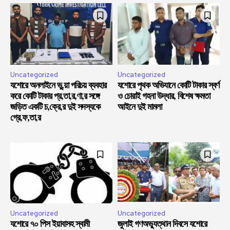
Uncategorized
Uncategorized
যশোরে অনলাইনে ভু,য়া পরিচয় ব্যবহার
যশোরে পৃথক অভিযানে কোটি টাকার স্বর্ণ
করে কোটি টাকার প্র,তা,র,ণা,র সঙ্গে
ও চোরাই গহনা উদ্ধার, বিশেষ ক্ষমতা
জড়িত একটি চ,ক্রে,র দুই সদস্যকে
আইনে দুই মামলা
গ্রে,ফ,তা,র
Uncategorized
Uncategorized
যশোরে ৭০ পিস ইয়াবাসহ স্বামী
জুলাই গণঅভ্যুত্থান দিবসে যশোরে