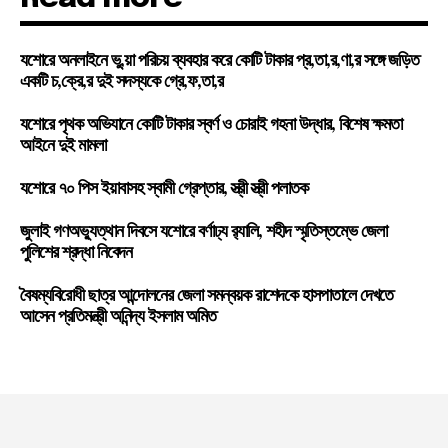
যশোরে অনলাইনে ভু,য়া পরিচয় ব্যবহার করে কোটি টাকার প্র,তা,র,ণা,র সঙ্গে জড়িত
একটি চ,ক্রে,র দুই সদস্যকে গ্রে,ফ,তা,র
যশোরে পৃথক অভিযানে কোটি টাকার স্বর্ণ ও চোরাই গহনা উদ্ধার, বিশেষ ক্ষমতা
আইনে দুই মামলা
যশোরে ৭০ পিস ইয়াবাসহ স্বামী গ্রেপ্তার, স্ত্রী স্ত্রী পলাতক
জুলাই গণঅভ্যুত্থান দিবসে যশোরে বর্ণাঢ্য র‍্যালি, শহীদ স্মৃতিস্তম্ভে জেলা
পুলিশের শ্রদ্ধা নিবেদন
বৈষম্যবিরোধী ছাত্র আন্দোলনের জেলা সমন্বয়ক রাশেদকে হাসপাতালে দেখতে
আসেন প্রতিমন্ত্রী অনিন্দ্য ইসলাম অমিত