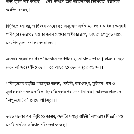
জন্য হুমকি সৃষ্টি করেছে— সেই সম্পর্কে তারা জাতিসংঘের নিরাপত্তা পরিষদকে
অবহিত করেছে।
বিবৃতিতে বলা হয়, জাতিসংঘ সনদের ৫১ অনুচ্ছেদ অর্থাৎ আত্মরক্ষার অধিকার অনুযায়ী,
পাকিস্তান ভারতের হামলার জবাব দেওয়ার অধিকার রাখে, এবং তা উপযুক্ত সময়ে
এবং উপযুক্ত স্থানে দেওয়া হবে।
মঙ্গলবার মধ্যরাতের পর পাকিস্তানে ক্ষেপণাস্ত্র হামলা চালায় ভারত। হামলায় নিহত
বেড়ে আটজনে দাঁড়িয়েছে। এতে আহত হয়েছেন অন্তত ৩৫ জন।
পাকিস্তানের রাষ্ট্রীয় গণমাধ্যম জানায়, কোটলি, বাহাওলপুর, মুরিদকে, বাগ ও
মুজাফফরাবাদসহ একাধিক শহরে বিস্ফোরণের শব্দ শোনা যায়। ভারতের হামলাকে
‘কাপুরুষোচিত’ বলেছে পাকিস্তান।
ভারত সরকার এক বিবৃতিতে জানায়, দেশটির সশস্ত্র বাহিনী ‘অপারেশন সিঁদুর’ নামে
একটি সামরিক অভিযান পরিচালনা করেছে।