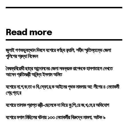
Read more
জুলাই গণঅভ্যুত্থান দিবসে যশোরে বর্ণাঢ্য র‍্যালি, শহীদ স্মৃতিস্তম্ভে জেলা
পুলিশের শ্রদ্ধা নিবেদন
বৈষম্যবিরোধী ছাত্র আন্দোলনের জেলা সমন্বয়ক রাশেদকে হাসপাতালে দেখতে
আসেন প্রতিমন্ত্রী অনিন্দ্য ইসলাম অমিত
যশোরে না,শ,ক,তা ও বি,স্ফো,র,ক আইনের পৃথক মামলায় আ: লীগের ৪ নেতাকর্মী
গ্রে,প্তা,র
যশোরে তালাক প্রাপ্ত স্ত্রী-ছেলেকে দা দিয়ে কু,পি,য়ে জ,খ,মে,র অভিযোগ
যশোরে মশাল মিছিলের ঘটনায় ১৩৩ নেতাকর্মীর বিরুদ্ধে মামলা, আটক ৯