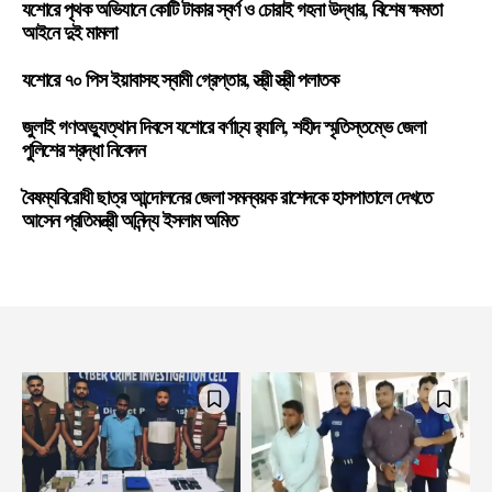
যশোরে পৃথক অভিযানে কোটি টাকার স্বর্ণ ও চোরাই গহনা উদ্ধার, বিশেষ ক্ষমতা
আইনে দুই মামলা
যশোরে ৭০ পিস ইয়াবাসহ স্বামী গ্রেপ্তার, স্ত্রী স্ত্রী পলাতক
জুলাই গণঅভ্যুত্থান দিবসে যশোরে বর্ণাঢ্য র‍্যালি, শহীদ স্মৃতিস্তম্ভে জেলা
পুলিশের শ্রদ্ধা নিবেদন
বৈষম্যবিরোধী ছাত্র আন্দোলনের জেলা সমন্বয়ক রাশেদকে হাসপাতালে দেখতে
আসেন প্রতিমন্ত্রী অনিন্দ্য ইসলাম অমিত