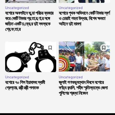
Uncategorized
Uncategorized
যশোরে অনলাইনে ভু,য়া পরিচয় ব্যবহার
যশোরে পৃথক অভিযানে কোটি টাকার স্বর্ণ
করে কোটি টাকার প্র,তা,র,ণা,র সঙ্গে
ও চোরাই গহনা উদ্ধার, বিশেষ ক্ষমতা
জড়িত একটি চ,ক্রে,র দুই সদস্যকে
আইনে দুই মামলা
গ্রে,ফ,তা,র
Uncategorized
Uncategorized
যশোরে ৭০ পিস ইয়াবাসহ স্বামী
জুলাই গণঅভ্যুত্থান দিবসে যশোরে
গ্রেপ্তার, স্ত্রী স্ত্রী পলাতক
বর্ণাঢ্য র‍্যালি, শহীদ স্মৃতিস্তম্ভে জেলা
পুলিশের শ্রদ্ধা নিবেদন