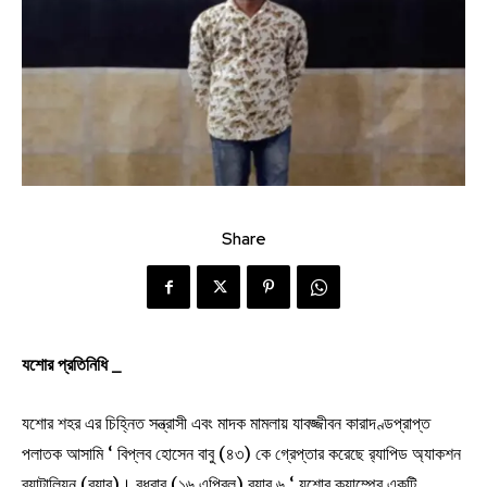
Share
যশোর প্রতিনিধি _
যশোর শহর এর চিহ্নিত সন্ত্রাসী এবং মাদক মামলায় যাবজ্জীবন কারাদণ্ডপ্রাপ্ত
পলাতক আসামি ‘ বিপ্লব হোসেন বাবু (৪৩) কে গ্রেপ্তার করেছে র‌্যাপিড অ্যাকশন
ব্যাটালিয়ন (র‌্যাব)। বুধবার (১৬ এপ্রিল) র‌্যাব ৬ ‘ যশোর ক্যাম্পের একটি