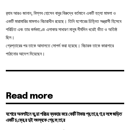
র‌্যাব আরও জানান, বিপ্লব হোসেন বাবুর বিরুদ্ধে বর্তমানে একটি হত্যা মামলা ও
একটি মারামারির মামলাও বিচারাধীন রয়েছে। তিনি যশোরের চিহ্নিত সন্ত্রাসী হিসেবে
পরিচিত এবং তার কর্মকাণ্ডে এলাকার সাধারণ মানুষ দীর্ঘদিন ধরেই ভীত ও অতিষ্ঠ
ছিল।
গ্রেপ্তারের পর তাকে আদালতে সোপর্দ করা হয়েছে। বিচারক তাকে কারাগারে
পাঠানোর আদেশ দিয়েছেন।
Read more
যশোরে অনলাইনে ভু,য়া পরিচয় ব্যবহার করে কোটি টাকার প্র,তা,র,ণা,র সঙ্গে জড়িত
একটি চ,ক্রে,র দুই সদস্যকে গ্রে,ফ,তা,র