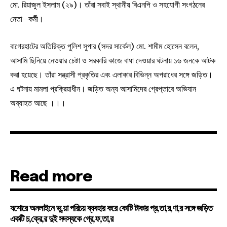
মো. রিয়াজুল ইসলাম (২৯)। তাঁরা সবাই স্থানীয় বিএনপি ও সহযোগী সংগঠনের
নেতা–কর্মী।
বাগেরহাটের অতিরিক্ত পুলিশ সুপার (সদর সার্কেল) মো. শামীম হোসেন বলেন,
আসামি ছিনিয়ে নেওয়ার চেষ্টা ও সরকারি কাজে বাধা দেওয়ার ঘটনায় ১৬ জনকে আটক
করা হয়েছে। তাঁরা সন্ত্রাসী প্রকৃতির এবং এলাকার বিভিন্ন অপরাধের সঙ্গে জড়িত।
এ ঘটনায় মামলা প্রক্রিয়াধীন। জড়িত অন্য আসামিদের গ্রেপ্তারে অভিযান
অব্যাহত আছে ।।।
Read more
যশোরে অনলাইনে ভু,য়া পরিচয় ব্যবহার করে কোটি টাকার প্র,তা,র,ণা,র সঙ্গে জড়িত
একটি চ,ক্রে,র দুই সদস্যকে গ্রে,ফ,তা,র