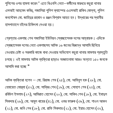
পুলিশের ওপর হামলা করেন ‘ এতে বিএনপি নেতা–কর্মীদের মারধরে কচুয়া থানার
এসআই আহমেদ কবির, গজালিয়া পুলিশ ক্যাম্পের এএসআই রাকিব মোল্লা, পুলিশ
কনস্টেবল মো. জাহিদুর রহমান ও রঞ্জন বিশ্বাস আহত হন। উদ্ধারের পর স্থানীয়
হাসপাতালে তাঁদের চিকিৎসা দেওয়া হয়।
গ্রেপ্তার একলাছ শেখ গজালিয়া ইউনিয়ন স্বেচ্ছাসেবক দলের আহ্বায়ক। এদিকে
স্বেচ্ছাসেবক দলের নেতা একলাছসহ আটক ১৬ জনের বিরুদ্ধে আসামি ছিনিয়ে
নেওয়ার চেষ্টা ও সরকারি কাজে বাধা দেওয়ার অভিযোগ কচুয়া থানায় মামলার প্রস্তুতি
চলছে। ওই মামলায় আটক ব্যক্তিরা ছাড়াও অজ্ঞাতনামা আরও অন্তত ১৫০ জনকে
আসামি করা হচ্ছে ”
আটক ব্যক্তিরা হলেন – মো. রিয়াজ শেখ (২৫), মো. আমিনুল হক (২৮), মো.
হেমায়েত মোল্ল্যা (৫২), মো. সাব্বির শেখ (১৯), মো. সোহাগ শেখ (২৩), মো.
রবিউল ইসলাম (২৭), আমিরাত হোসেন (২০), মো. সাকিব শেখ (১৮), মো. ইবাদুল
সিকদার (২৬), মো. আবুল খায়ের (৪১), মো. ওমর ফারুক (৩৯), মো. শাওন আকন
(২১), মো. জনি শেখ (১৮), মো. রাফি সিকদার (২১), মো. ইয়ার হোসেন (৩২),