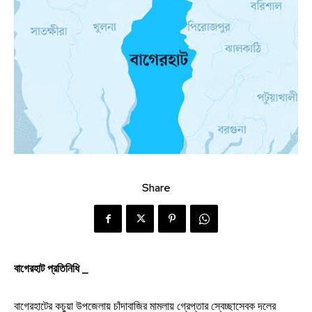
Share
বাগেরহাট প্রতিনিধি _
বাগেরহাটের কচুয়া উপজেলায় চাঁদাবাজির মামলায় গ্রেপ্তার স্বেচ্ছাসেবক দলের