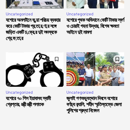
Uncategorized
Uncategorized
যশোরে অনলাইনে ভু,য়া পরিচয় ব্যবহার
যশোরে পৃথক অভিযানে কোটি টাকার স্বর্ণ
করে কোটি টাকার প্র,তা,র,ণা,র সঙ্গে
ও চোরাই গহনা উদ্ধার, বিশেষ ক্ষমতা
জড়িত একটি চ,ক্রে,র দুই সদস্যকে
আইনে দুই মামলা
গ্রে,ফ,তা,র
Uncategorized
Uncategorized
যশোরে ৭০ পিস ইয়াবাসহ স্বামী
জুলাই গণঅভ্যুত্থান দিবসে যশোরে
গ্রেপ্তার, স্ত্রী স্ত্রী পলাতক
বর্ণাঢ্য র‍্যালি, শহীদ স্মৃতিস্তম্ভে জেলা
পুলিশের শ্রদ্ধা নিবেদন