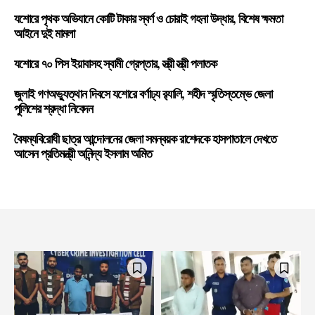
যশোরে পৃথক অভিযানে কোটি টাকার স্বর্ণ ও চোরাই গহনা উদ্ধার, বিশেষ ক্ষমতা
আইনে দুই মামলা
যশোরে ৭০ পিস ইয়াবাসহ স্বামী গ্রেপ্তার, স্ত্রী স্ত্রী পলাতক
জুলাই গণঅভ্যুত্থান দিবসে যশোরে বর্ণাঢ্য র‍্যালি, শহীদ স্মৃতিস্তম্ভে জেলা
পুলিশের শ্রদ্ধা নিবেদন
বৈষম্যবিরোধী ছাত্র আন্দোলনের জেলা সমন্বয়ক রাশেদকে হাসপাতালে দেখতে
আসেন প্রতিমন্ত্রী অনিন্দ্য ইসলাম অমিত