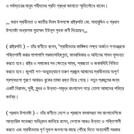
ও সর্বস্তরের মানুষ শহীদদের প্রতি শ্রদ্ধা জানাতে স্মৃতিসৌধে যাবেন।
,,, মহান স্বাধীনতা ও জাতীয় দিবস উপলক্ষে রাষ্ট্রপতি মো. সাহাবুদ্দিন ও প্রধান
উপদেষ্টা অধ্যাপক মুহাম্মদ ইউনূস পৃথক বাণী দিয়েছেন,,,
( রাষ্ট্রপতি ) ~ তাঁর বাণীতে বলেন, ‘স্বাধীনতার কাঙ্ক্ষিত লক্ষ্য অর্জনে গণতন্ত্রকে
শক্তিশালী করার পাশাপাশি পরমতসহিষ্ণুতা, মানবাধিকার ও আইনের শাসন সুসংহত
করতে হবে। রাষ্ট্র ও সমাজের সব ক্ষেত্রে সাম্য, স্বচ্ছতা ও জবাবদিহি নিশ্চিত
করতে হবে। জুলাই গণ-অভ্যুত্থানে তরুণ প্রজন্ম আমাদের স্বাধীনতার অপূর্ণ
স্বপ্নগুলো পূরণে আবারও বুকের তাজা রক্ত দিয়ে গেছে। নতুন প্রজন্মের জন্য
একটি নিরাপদ, সুখী, সুন্দর ও উন্নত-সমৃদ্ধ বাংলাদেশ গড়ে তোলা আমাদের পবিত্র
কর্তব্য।
( প্রধান উপদেষ্টা ) ~ তাঁর বাণীতে দেশে ও প্রবাসে বসবাসরত সব বাংলাদেশিকে
আন্তরিক শুভেচ্ছা অভিনন্দন জানিয়ে বলেন, দেশকে আরও উন্নত ও শক্তিশালী
করতে এবং স্বাধীনতার পূর্ণ সুফল জনগণের কাছে পৌঁছে দিতে অন্তর্বর্তী সরকার