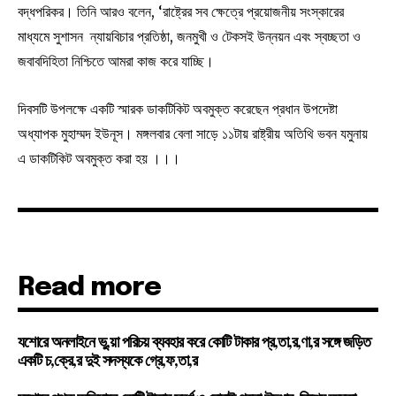
বদ্ধপরিকর। তিনি আরও বলেন, ‘রাষ্ট্রের সব ক্ষেত্রে প্রয়োজনীয় সংস্কারের
মাধ্যমে সুশাসন ন্যায়বিচার প্রতিষ্ঠা, জনমুখী ও টেকসই উন্নয়ন এবং স্বচ্ছতা ও
জবাবদিহিতা নিশ্চিতে আমরা কাজ করে যাচ্ছি।
দিবসটি উপলক্ষে একটি স্মারক ডাকটিকিট অবমুক্ত করেছেন প্রধান উপদেষ্টা
অধ্যাপক মুহাম্মদ ইউনূস। মঙ্গলবার বেলা সাড়ে ১১টায় রাষ্ট্রীয় অতিথি ভবন যমুনায়
এ ডাকটিকিট অবমুক্ত করা হয় ।।।
Read more
যশোরে অনলাইনে ভু,য়া পরিচয় ব্যবহার করে কোটি টাকার প্র,তা,র,ণা,র সঙ্গে জড়িত
একটি চ,ক্রে,র দুই সদস্যকে গ্রে,ফ,তা,র