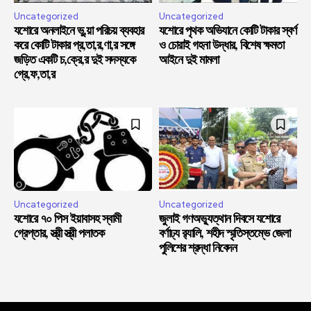
Uncategorized
Uncategorized
যশোরে অনলাইনে ভু,য়া পরিচয় ব্যবহার
যশোরে পৃথক অভিযানে কোটি টাকার স্বর্ণ
করে কোটি টাকার প্র,তা,র,ণা,র সঙ্গে
ও চোরাই গহনা উদ্ধার, বিশেষ ক্ষমতা
জড়িত একটি চ,ক্রে,র দুই সদস্যকে
আইনে দুই মামলা
গ্রে,ফ,তা,র
Uncategorized
Uncategorized
যশোরে ৭০ পিস ইয়াবাসহ স্বামী
জুলাই গণঅভ্যুত্থান দিবসে যশোরে
গ্রেপ্তার, স্ত্রী স্ত্রী পলাতক
বর্ণাঢ্য র‍্যালি, শহীদ স্মৃতিস্তম্ভে জেলা
পুলিশের শ্রদ্ধা নিবেদন