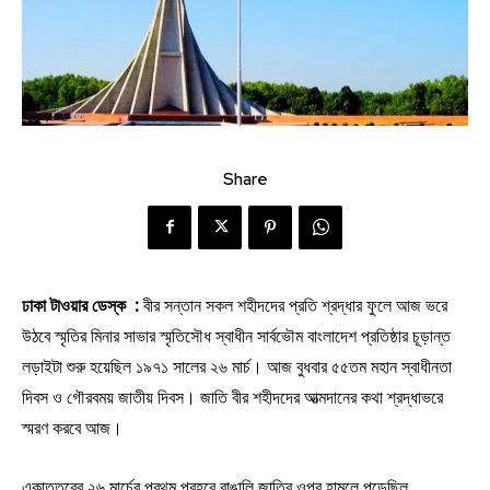
Share
ঢাকা টাওয়ার ডেস্ক :
বীর সন্তান সকল শহীদদের প্রতি শ্রদ্ধার ফুলে আজ ভরে
উঠবে স্মৃতির মিনার সাভার স্মৃতিসৌধ স্বাধীন সার্বভৌম বাংলাদেশ প্রতিষ্ঠার চূড়ান্ত
লড়াইটা শুরু হয়েছিল ১৯৭১ সালের ২৬ মার্চ। আজ বুধবার ৫৫তম মহান স্বাধীনতা
দিবস ও গৌরবময় জাতীয় দিবস। জাতি বীর শহীদদের আত্মদানের কথা শ্রদ্ধাভরে
স্মরণ করবে আজ।
একাত্তরের ২৬ মার্চের প্রথম প্রহরে বাঙালি জাতির ওপর হামলে পড়েছিল