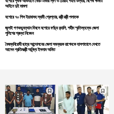
যশোরে পৃথক অভিযানে কোটি টাকার স্বর্ণ ও চোরাই গহনা উদ্ধার, বিশেষ ক্ষমতা
আইনে দুই মামলা
যশোরে ৭০ পিস ইয়াবাসহ স্বামী গ্রেপ্তার, স্ত্রী স্ত্রী পলাতক
জুলাই গণঅভ্যুত্থান দিবসে যশোরে বর্ণাঢ্য র‍্যালি, শহীদ স্মৃতিস্তম্ভে জেলা
পুলিশের শ্রদ্ধা নিবেদন
বৈষম্যবিরোধী ছাত্র আন্দোলনের জেলা সমন্বয়ক রাশেদকে হাসপাতালে দেখতে
আসেন প্রতিমন্ত্রী অনিন্দ্য ইসলাম অমিত