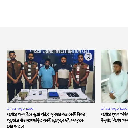
Uncategorized
Uncategorized
যশোরে অনলাইনে ভু,য়া পরিচয় ব্যবহার করে কোটি টাকার
যশোরে পৃথক অভিযা
প্র,তা,র,ণা,র সঙ্গে জড়িত একটি চ,ক্রে,র দুই সদস্যকে
উদ্ধার, বিশেষ ক্ষ
গ্রে,ফ,তা,র