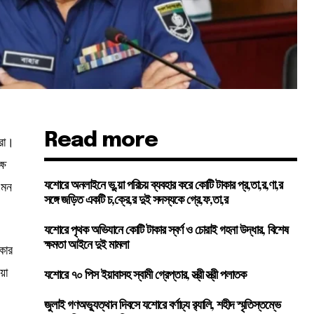
Read more
ারা।
্ষ
এমন
যশোরে অনলাইনে ভু,য়া পরিচয় ব্যবহার করে কোটি টাকার প্র,তা,র,ণা,র
সঙ্গে জড়িত একটি চ,ক্রে,র দুই সদস্যকে গ্রে,ফ,তা,র
যশোরে পৃথক অভিযানে কোটি টাকার স্বর্ণ ও চোরাই গহনা উদ্ধার, বিশেষ
ক্ষমতা আইনে দুই মামলা
্কার
য়া
যশোরে ৭০ পিস ইয়াবাসহ স্বামী গ্রেপ্তার, স্ত্রী স্ত্রী পলাতক
জুলাই গণঅভ্যুত্থান দিবসে যশোরে বর্ণাঢ্য র‍্যালি, শহীদ স্মৃতিস্তম্ভে