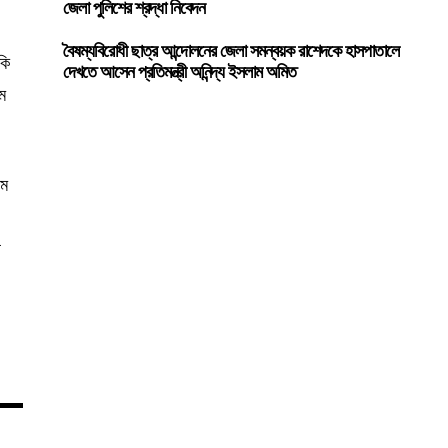
জেলা পুলিশের শ্রদ্ধা নিবেদন
বৈষম্যবিরোধী ছাত্র আন্দোলনের জেলা সমন্বয়ক রাশেদকে হাসপাতালে
কি
দেখতে আসেন প্রতিমন্ত্রী অনিন্দ্য ইসলাম অমিত
াম
থম
ি