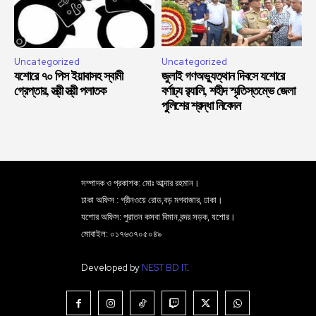
Uncategorized
Uncategorized
যশোরে ৭০ পিস ইয়াবাসহ স্বামী
জুলাই গণঅভ্যুত্থান দিবসে যশোরে
গ্রেপ্তার, স্ত্রী স্ত্রী পলাতক
বর্ণাঢ্য র‍্যালি, শহীদ স্মৃতিস্তম্ভে জেলা
পুলিশের শ্রদ্ধা নিবেদন
সম্পাদক ও প্রকাশক: মোঃ আব্দার রহমান।
ঢাকা অফিস : গ্রীনওয়ে রোড,বড় মগবাজার, ঢাকা।
যশোর অফিস: পুরাতন কসবা বিমান বন্দর সড়ক, যশোর।
মোবাইল: ০১৭৬৩৭০৫০৪৯
Developed by
NEST BD IT
.