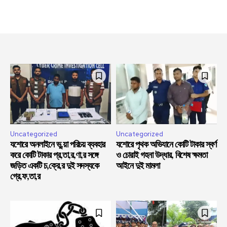
Uncategorized
Uncategorized
যশোরে অনলাইনে ভু,য়া পরিচয় ব্যবহার
যশোরে পৃথক অভিযানে কোটি টাকার স্বর্ণ
করে কোটি টাকার প্র,তা,র,ণা,র সঙ্গে
ও চোরাই গহনা উদ্ধার, বিশেষ ক্ষমতা
জড়িত একটি চ,ক্রে,র দুই সদস্যকে
আইনে দুই মামলা
গ্রে,ফ,তা,র