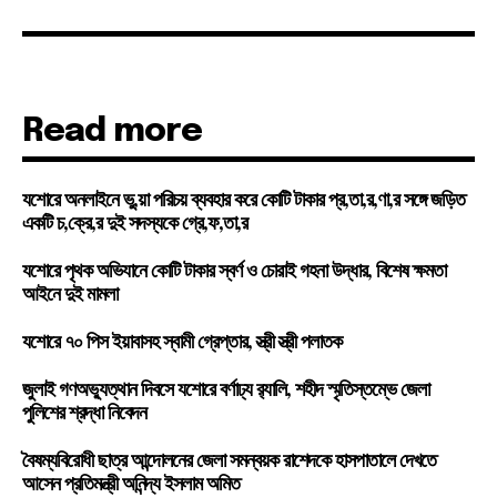
Read more
যশোরে অনলাইনে ভু,য়া পরিচয় ব্যবহার করে কোটি টাকার প্র,তা,র,ণা,র সঙ্গে জড়িত
একটি চ,ক্রে,র দুই সদস্যকে গ্রে,ফ,তা,র
যশোরে পৃথক অভিযানে কোটি টাকার স্বর্ণ ও চোরাই গহনা উদ্ধার, বিশেষ ক্ষমতা
আইনে দুই মামলা
যশোরে ৭০ পিস ইয়াবাসহ স্বামী গ্রেপ্তার, স্ত্রী স্ত্রী পলাতক
জুলাই গণঅভ্যুত্থান দিবসে যশোরে বর্ণাঢ্য র‍্যালি, শহীদ স্মৃতিস্তম্ভে জেলা
পুলিশের শ্রদ্ধা নিবেদন
বৈষম্যবিরোধী ছাত্র আন্দোলনের জেলা সমন্বয়ক রাশেদকে হাসপাতালে দেখতে
আসেন প্রতিমন্ত্রী অনিন্দ্য ইসলাম অমিত