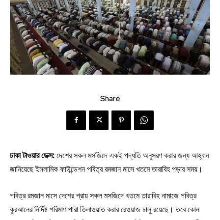
Share
ঢাকা টাওয়ার ডেক্স:
দেশের সকল মসজিদে একই পদ্ধতি অনুসরণ করার জন্য আহ্বান
জানিয়েছে ইসলামিক ফাউন্ডেশন পবিত্র রমজান মাসে খতমে তারাবিহ পড়ার সময়।
পবিত্র রমজান মাসে দেশের প্রায় সকল মসজিদে খতমে তারাবিহ নামাজে পবিত্র
কুরআনের নির্দিষ্ট পরিমাণ পারা তিলাওয়াত করার রেওয়াজ চালু রয়েছে। তবে কোন