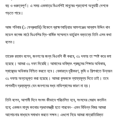
বড় ও গুরুত্বপূর্ণ। এ সময় একমাত্র বিএনপিই মানুষের প্রত্যাশা অনুযায়ী দেশকে
গড়তে পারে।
আজ শনিবার (১ ফেব্রুয়ারি) বিকেলে ব্রাহ্মণবাড়িয়ার আশুগঞ্জের আব্বাস উদ্দিন খান
মডেল কলেজ মাঠে বিএনপির দ্বি-বার্ষিক সম্মেলনে ভার্চুয়াল বক্তব্যে তিনি এসব কথা
বলেন।
তারেক রহমান বলেন, জনগণের জন্য বিএনপি কী করবে, ৩১ দফায় তা স্পষ্ট করে বলা
হয়েছে। আমরা ৩১ দফা দিয়েছি। আমাদের ভবিষ্যৎ প্রজন্মের শিক্ষার অধিকার,
স্বাস্থ্যের অধিকার নিশ্চিত করতে হবে। বেকারত্ব দূরীকরণ, কৃষি ও শিল্পখাতে উন্নয়ন
৩১ দফায় অন্তভূক্ত করা হয়েছে। আমরা কৃষককে ন্যায্যমূল্য দিতে চাই। তবে
লাগমহীন দ্রব্যমূল্য যেন জনগনের মধ্য নাভিশ্বাসের কারণ না হয়।
তিনি বলেন, আগামী দিনে সংসদ কীভাবে পরিচালিত হবে, সংসদের মেয়াদ কতদিন
হবে; একজন মানুষ কতবার প্রধানমন্ত্রী হতে পারবেন- এমন বিভিন্ন বিষয় আমরা
আলোচনার মাধ্যমে সমাধান করতে সক্ষম। এগুলো নিয়ে আমরা মাত্রাতিরিক্ত