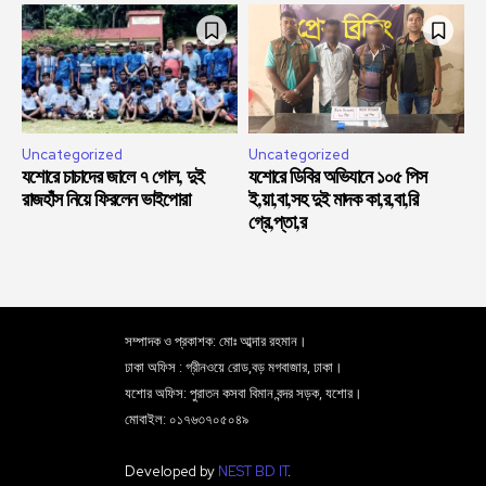
Uncategorized
Uncategorized
যশোরে চাচাদের জালে ৭ গোল, দুই
যশোরে ডিবির অভিযানে ১০৫ পিস
রাজহাঁস নিয়ে ফিরলেন ভাইপোরা
ই,য়া,বা,সহ দুই মাদক কা,র,বা,রি
গ্রে,প্তা,র
সম্পাদক ও প্রকাশক: মোঃ আব্দার রহমান।
ঢাকা অফিস : গ্রীনওয়ে রোড,বড় মগবাজার, ঢাকা।
যশোর অফিস: পুরাতন কসবা বিমান বন্দর সড়ক, যশোর।
মোবাইল: ০১৭৬৩৭০৫০৪৯
Developed by
NEST BD IT
.