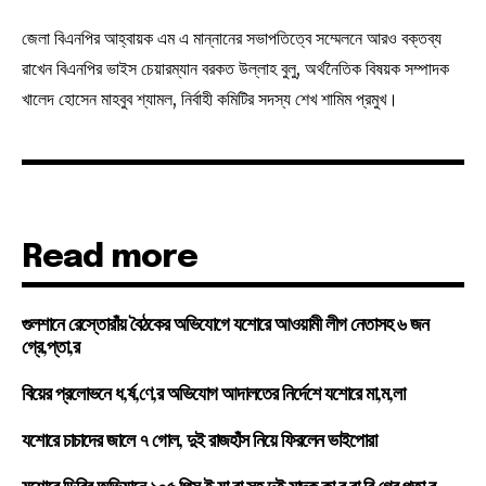
জেলা বিএনপির আহ্বায়ক এম এ মান্নানের সভাপতিত্বে সম্মেলনে আরও বক্তব্য
রাখেন বিএনপির ভাইস চেয়ারম্যান বরকত উল্লাহ বুলু, অর্থনৈতিক বিষয়ক সম্পাদক
খালেদ হোসেন মাহবুব শ্যামল, নির্বাহী কমিটির সদস্য শেখ শামিম প্রমুখ।
Read more
গুলশানে রেস্তোরাঁয় বৈঠকের অভিযোগে যশোরে আওয়ামী লীগ নেতাসহ ৬ জন
গ্রে,প্তা,র
বিয়ের প্রলোভনে ধ,র্ষ,ণে,র অভিযোগ আদালতের নির্দেশে যশোরে মা,ম,লা
যশোরে চাচাদের জালে ৭ গোল, দুই রাজহাঁস নিয়ে ফিরলেন ভাইপোরা