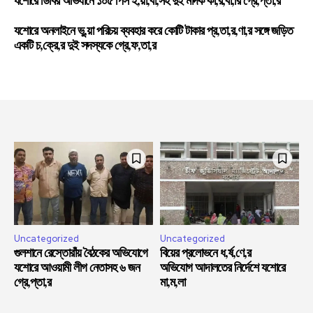
যশোরে ডিবির অভিযানে ১০৫ পিস ই,য়া,বা,সহ দুই মাদক কা,র,বা,রি গ্রে,প্তা,র
যশোরে অনলাইনে ভু,য়া পরিচয় ব্যবহার করে কোটি টাকার প্র,তা,র,ণা,র সঙ্গে জড়িত
একটি চ,ক্রে,র দুই সদস্যকে গ্রে,ফ,তা,র
Uncategorized
Uncategorized
গুলশানে রেস্তোরাঁয় বৈঠকের অভিযোগে
বিয়ের প্রলোভনে ধ,র্ষ,ণে,র
যশোরে আওয়ামী লীগ নেতাসহ ৬ জন
অভিযোগ আদালতের নির্দেশে যশোরে
গ্রে,প্তা,র
মা,ম,লা