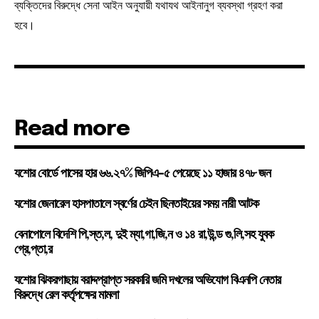
ব্যক্তিদের বিরুদ্ধে সেনা আইন অনুযায়ী যথাযথ আইনানুগ ব্যবস্থা গ্রহণ করা
হবে।
Read more
যশোর বোর্ডে পাসের হার ৬৬.২৭% জিপিএ-৫ পেয়েছে ১১ হাজার ৪৭৮ জন
যশোর জেনারেল হাসপাতালে স্বর্ণের চেইন ছিনতাইয়ের সময় নারী আটক
বেনাপোলে বিদেশি পি,স্ত,ল, দুই ম্যা,গা,জি,ন ও ১৪ রা,উ,ন্ড গু,লি,সহ যুবক
গ্রে,প্তা,র
যশোর ঝিকরগাছায় বরাদ্দপ্রাপ্ত সরকারি জমি দখলের অভিযোগ বিএনপি নেতার
বিরুদ্ধে রেল কর্তৃপক্ষের মামলা