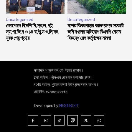
Uncategorized
Uncategorized
বেনাপোলে বিদেশি পি,স্ত,ল, দুই
যশোর ঝিকরগাছায় বরাদ্দপ্রাপ্ত সরকারি
ম্যা,গা,জি,ন ও ১৪ রা,উ,ন্ড গু,লি,সহ
জমি দখলের অভিযোগ বিএনপি নেতার
যুবক গ্রে,প্তা,র
বিরুদ্ধে রেল কর্তৃপক্ষের মামলা
সম্পাদক ও প্রকাশক: মোঃ আব্দার রহমান।
ঢাকা অফিস : গ্রীনওয়ে রোড,বড় মগবাজার, ঢাকা।
যশোর অফিস: পুরাতন কসবা বিমান বন্দর সড়ক, যশোর।
মোবাইল: ০১৭৬৩৭০৫০৪৯
Developed by
NEST BD IT
.