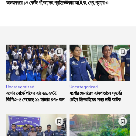
অভয়নগরে ১৭ কেজি গাঁ,জা,সহ প্রাইভেটকার আ,ট,ক, গ্রে,প্তা,র ৩
Uncategorized
Uncategorized
যশোর বোর্ডে পাসের হার ৬৬.২৭%
যশোর জেনারেল হাসপাতালে স্বর্ণের
জিপিএ-৫ পেয়েছে ১১ হাজার ৪৭৮ জন
চেইন ছিনতাইয়ের সময় নারী আটক