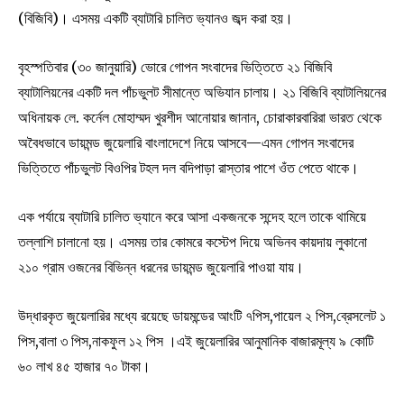
(বিজিবি)। এসময় একটি ব্যাটারি চালিত ভ্যানও জব্দ করা হয়।
বৃহস্পতিবার (৩০ জানুয়ারি) ভোরে গোপন সংবাদের ভিত্তিতে ২১ বিজিবি
ব্যাটালিয়নের একটি দল পাঁচভুলট সীমান্তে অভিযান চালায়। ২১ বিজিবি ব্যাটালিয়নের
অধিনায়ক লে. কর্নেল মোহাম্মদ খুরশীদ আনোয়ার জানান, চোরাকারবারিরা ভারত থেকে
অবৈধভাবে ডায়মন্ড জুয়েলারি বাংলাদেশে নিয়ে আসবে—এমন গোপন সংবাদের
ভিত্তিতে পাঁচভুলট বিওপির টহল দল বদিপাড়া রাস্তার পাশে ওঁত পেতে থাকে।
এক পর্যায়ে ব্যাটারি চালিত ভ্যানে করে আসা একজনকে সন্দেহ হলে তাকে থামিয়ে
তল্লাশি চালানো হয়। এসময় তার কোমরে কস্টেপ দিয়ে অভিনব কায়দায় লুকানো
২১০ গ্রাম ওজনের বিভিন্ন ধরনের ডায়মন্ড জুয়েলারি পাওয়া যায়।
উদ্ধারকৃত জুয়েলারির মধ্যে রয়েছে ডায়মন্ডের আংটি ৭পিস,পায়েল ২ পিস,ব্রেসলেট ১
পিস,বালা ৩ পিস,নাকফুল ১২ পিস ।এই জুয়েলারির আনুমানিক বাজারমূল্য ৯ কোটি
৬০ লাখ ৪৫ হাজার ৭০ টাকা।