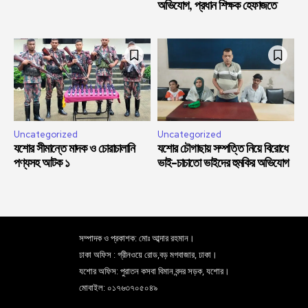
অভিযোগ, প্রধান শিক্ষক হেফাজতে
Uncategorized
Uncategorized
যশোর সীমান্তে মাদক ও চোরাচালানি
যশোর চৌগাছায় সম্পত্তি নিয়ে বিরোধে
পণ্যসহ আটক ১
ভাই-চাচাতো ভাইদের হুমকির অভিযোগ
সম্পাদক ও প্রকাশক: মোঃ আব্দার রহমান।
ঢাকা অফিস : গ্রীনওয়ে রোড,বড় মগবাজার, ঢাকা।
যশোর অফিস: পুরাতন কসবা বিমান বন্দর সড়ক, যশোর।
মোবাইল: ০১৭৬৩৭০৫০৪৯