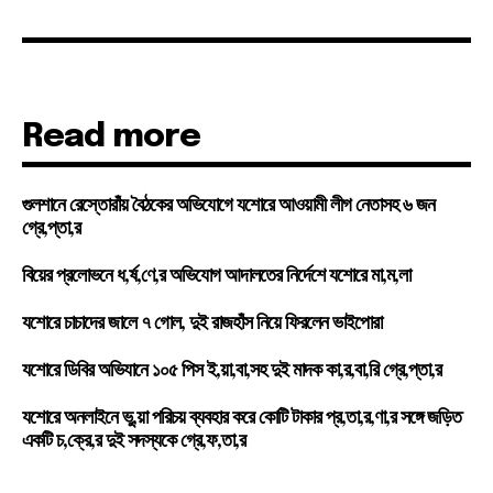
Read more
গুলশানে রেস্তোরাঁয় বৈঠকের অভিযোগে যশোরে আওয়ামী লীগ নেতাসহ ৬ জন
গ্রে,প্তা,র
বিয়ের প্রলোভনে ধ,র্ষ,ণে,র অভিযোগ আদালতের নির্দেশে যশোরে মা,ম,লা
যশোরে চাচাদের জালে ৭ গোল, দুই রাজহাঁস নিয়ে ফিরলেন ভাইপোরা
যশোরে ডিবির অভিযানে ১০৫ পিস ই,য়া,বা,সহ দুই মাদক কা,র,বা,রি গ্রে,প্তা,র
যশোরে অনলাইনে ভু,য়া পরিচয় ব্যবহার করে কোটি টাকার প্র,তা,র,ণা,র সঙ্গে জড়িত
একটি চ,ক্রে,র দুই সদস্যকে গ্রে,ফ,তা,র