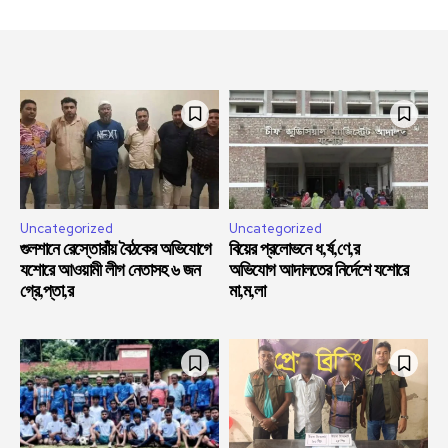
Uncategorized
Uncategorized
গুলশানে রেস্তোরাঁয় বৈঠকের অভিযোগে
বিয়ের প্রলোভনে ধ,র্ষ,ণে,র
যশোরে আওয়ামী লীগ নেতাসহ ৬ জন
অভিযোগ আদালতের নির্দেশে যশোরে
গ্রে,প্তা,র
মা,ম,লা