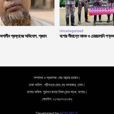
Uncategorized
 অশালীন প্রস্তাবের অভিযোগ, প্রধান
যশোর সীমান্তে মাদক ও চোরাচালানি পণ্য
সম্পাদক ও প্রকাশক: মোঃ আব্দার রহমান।
ঢাকা অফিস : গ্রীনওয়ে রোড,বড় মগবাজার, ঢাকা।
যশোর অফিস: পুরাতন কসবা বিমান বন্দর সড়ক, যশোর।
মোবাইল: ০১৭৬৩৭০৫০৪৯
Developed by
NEST BD IT
.