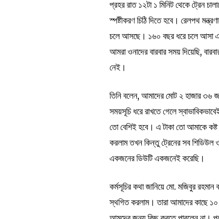
প্রহর রাত ১২টা ১ মিনিট থেকে ট্রেন চাল
স্পষ্টীকরণ চিঠি দিতে হবে। রেলপথ মন্ত্
চলে আসছে। ১৬০ বছর ধরে চলে আসা একটা
আমরা ওনাদের বারবার সময় দিয়েছি, বারব
নেই।
তিনি বলেন, আমাদের মোট ২ হাজার ৩৬ জন
সময়সূচি ধরে রাখতে গেলে স্বাভাবিকভ
তো বেশিই হবে। এ টাকা তো আমাকে কষ্ট
করলাম তখন কিন্তু ট্রেনের সব শিডিউল
একজনের ডিউটি একজনেই করেছি।
কর্মসূচির কথা জানিয়ে মো. মজিবুর রহমান
স্থগিত করলাম। তারা আমাদের কাছে ১০ দ
আমদের জন্য কিছু করতে পারলেন না। পরে