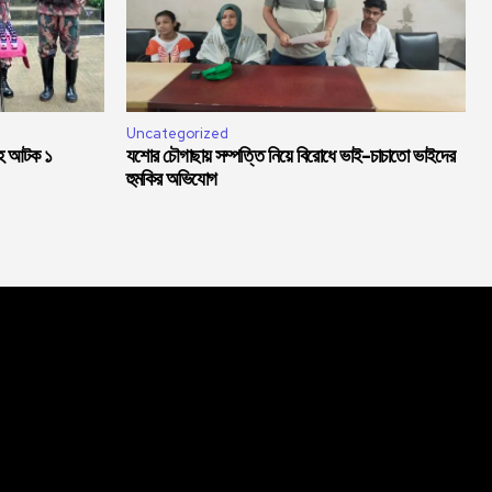
Uncategorized
সহ আটক ১
যশোর চৌগাছায় সম্পত্তি নিয়ে বিরোধে ভাই-চাচাতো ভাইদের
হুমকির অভিযোগ