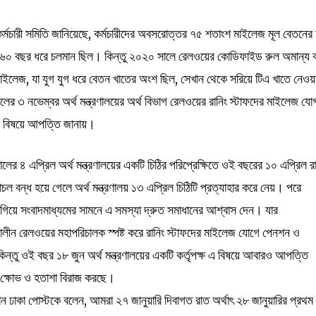
কর্মচারী সমিতি জানিয়েছে, কর্মচারীদের অবসরোত্তর ৭৫ শতাংশ মাইলেজ মূল বেতনের স
য় ১৬০ বছর ধরে চলমান ছিল। কিন্তু ২০২০ সালে রেলওয়ের কোডিফাইড রুল অমান্য 
 মাইলেজ, যা যুগ যুগ ধরে বেতন খাতের অংশ ছিল, সেখান থেকে সরিয়ে টিএ খাতে নেওয়
 ৩ নভেম্বর অর্থ মন্ত্রণালয়ের অর্থ বিভাগ রেলওয়ের রানিং স্টাফদের মাইলেজ যো
 বিষয়ে আপত্তি জানায়।
ের ৪ এপ্রিল অর্থ মন্ত্রণালয়ের একটি চিঠির পরিপ্রেক্ষিতে ওই বছরের ১০ এপ্রিল রা
াচল বন্ধ হয়ে গেলে অর্থ মন্ত্রণালয় ১৩ এপ্রিল চিঠিটি প্রত্যাহার করে নেয়। পরে
ে গিয়ে সংবাদমাধ্যমের সামনে এ সমস্যা দ্রুত সমাধানের আশ্বাস দেন। যার
লীন রেলওয়ের মহাপরিচালক স্পষ্ট করে রানিং স্টাফদের মাইলেজ যোগে পেনশন ও
িন্তু ওই বছর ১৮ জুন অর্থ মন্ত্রণালয়ের একটি কর্তৃপক্ষ এ বিষয়ে আবারও আপত্তি
র ক্ষোভ ও হতাশা বিরাজ করছে।
ন ঢাকা পোস্টকে বলেন, আমরা ২৭ জানুয়ারি দিবাগত রাত অর্থাৎ ২৮ জানুয়ারির প্রথম