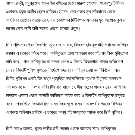
হাসান রাব্বী, মধুগ্রামের হারুন উর রশিদের ছেলে মারুফ হোসেন, শংকরপুর টার্মিনার
এলাকার শুকুর আলীর ছেলে ছাব্বির হোসেন, বেজপাড়ার মৃত মতিয়ারের ছেলে
শাহরিয়ার হোসেন ওরফে রোহান ও বেজপাড়া দিঘীরপাড় এলাকার মৃত অশোক কুমার
দাসের মেয়ে লক্ষী রানী সরদার ওরফে রাবেয়া খাতুন।
ডিবি পুলিশের প্রেস বিজ্ঞপ্তি সূত্রে জানা যায়, ঝিকরগাছার ফুলবাড়ি গ্রামের আশিকুর
রহমান এ চক্রের ফাঁদে পরে। আশিকুরকে তারা অপহরণ করে পাঁচলাখ টাকা মুক্তিপণ
দাবি করে। পরে আশিকুরের মা সালমা বেগম এ বিষয়ে ঝিকরগাছা থানায় অভিযোগ
দেন। বিষয়টি পুলিশ সুপারের নির্দেশে তদন্তের দায়িত্ব দেয়া হয় ডিবিকে। পরে
ডিবির পুলিশের একটি টিম তথ্য প্রযুক্তি সহযোগিতায় প্রথমে বিপুলের অবস্থান
শনাক্ত করেন। এরপর ডিবির টিম রাত সাড়ে ১২ টায় শহরের খালধার রোড আমিনিয়া
মাদ্রাসা এলাকা থেকে আসামি ফাহিমকে আটক করে ও ভিকটিম আশিকুরকে উদ্ধার
করে। পরবর্তিতে জিজ্ঞাসাবাদে এসব বিষয় খুলে বলেন। একপর্যায় শহরের বিভিন্ন
এলাকায় অভিযান চালিয়ে এ চক্রের অন্য পাঁচসদস্যকে আটক করে ডিবি পুলিশ।
ডিবি আরও জানায়, মুলত লক্ষীর রানী সরদার ওরফে রাবেয়ার সাথে আশিকুরের