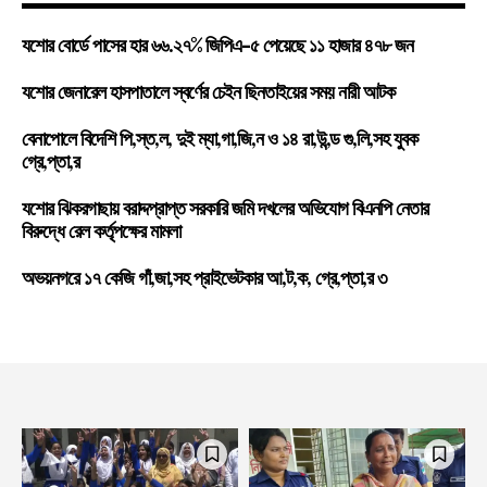
যশোর বোর্ডে পাসের হার ৬৬.২৭% জিপিএ-৫ পেয়েছে ১১ হাজার ৪৭৮ জন
যশোর জেনারেল হাসপাতালে স্বর্ণের চেইন ছিনতাইয়ের সময় নারী আটক
বেনাপোলে বিদেশি পি,স্ত,ল, দুই ম্যা,গা,জি,ন ও ১৪ রা,উ,ন্ড গু,লি,সহ যুবক
গ্রে,প্তা,র
যশোর ঝিকরগাছায় বরাদ্দপ্রাপ্ত সরকারি জমি দখলের অভিযোগ বিএনপি নেতার
বিরুদ্ধে রেল কর্তৃপক্ষের মামলা
অভয়নগরে ১৭ কেজি গাঁ,জা,সহ প্রাইভেটকার আ,ট,ক, গ্রে,প্তা,র ৩