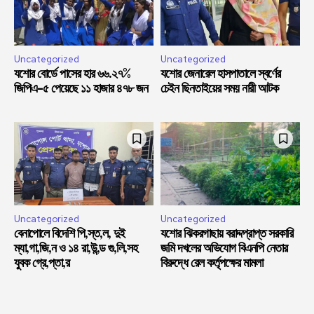
Uncategorized
Uncategorized
যশোর বোর্ডে পাসের হার ৬৬.২৭%
যশোর জেনারেল হাসপাতালে স্বর্ণের
জিপিএ-৫ পেয়েছে ১১ হাজার ৪৭৮ জন
চেইন ছিনতাইয়ের সময় নারী আটক
Uncategorized
Uncategorized
বেনাপোলে বিদেশি পি,স্ত,ল, দুই
যশোর ঝিকরগাছায় বরাদ্দপ্রাপ্ত সরকারি
ম্যা,গা,জি,ন ও ১৪ রা,উ,ন্ড গু,লি,সহ
জমি দখলের অভিযোগ বিএনপি নেতার
যুবক গ্রে,প্তা,র
বিরুদ্ধে রেল কর্তৃপক্ষের মামলা