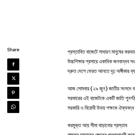
Share
প্রস্তাবিত বাজেটে সাধারণ মানুষের করভার
উচ্চশিক্ষার প্রসারে একাধিক জনবান্ধব সং
দ্রুত দেশে ফেরত আনতে দৃঢ় অঙ্গীকার ব
আজ সোমবার (২৯ জুন) জাতীয় সংসদে বাজ
সরকারের এই বাজেটকে একটি জাতি পুনর্গঠন
সরকারি ও বিরোধী উভয় পক্ষকে ঐক্যবদ্ধ
করমুক্ত আয় সীমা বাড়ানোর প্রস্তাব
রাজস্ব আদায়ের ক্ষেত্রে প্রধানমন্ত্রী ক