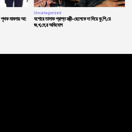
Uncategorized
পৃথক মামলায় আ:
যশোরে তালাক প্রাপ্ত স্ত্রী-ছেলেকে দা দিয়ে কু,পি,য়ে
জ,খ,মে,র অভিযোগ