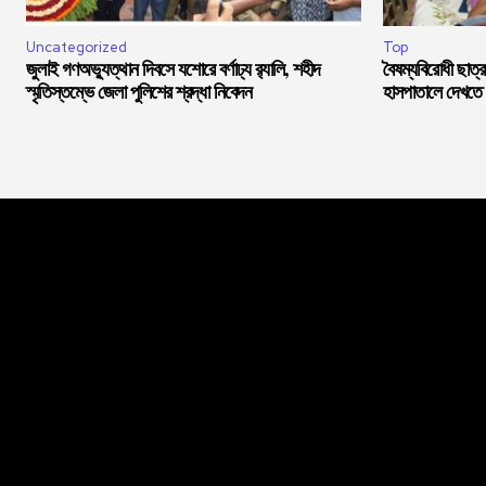
Uncategorized
Top
জুলাই গণঅভ্যুত্থান দিবসে যশোরে বর্ণাঢ্য র‍্যালি, শহীদ
বৈষম্যবিরোধী ছাত্
স্মৃতিস্তম্ভে জেলা পুলিশের শ্রদ্ধা নিবেদন
হাসপাতালে দেখতে আ