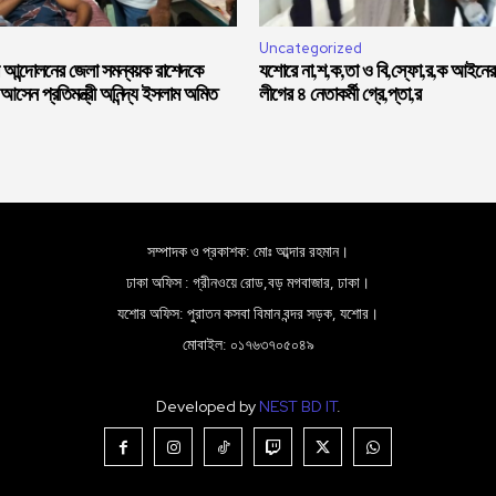
Uncategorized
র আন্দোলনের জেলা সমন্বয়ক রাশেদকে
যশোরে না,শ,ক,তা ও বি,স্ফো,র,ক আইনের 
সেন প্রতিমন্ত্রী অনিন্দ্য ইসলাম অমিত
লীগের ৪ নেতাকর্মী গ্রে,প্তা,র
সম্পাদক ও প্রকাশক: মোঃ আব্দার রহমান।
ঢাকা অফিস : গ্রীনওয়ে রোড,বড় মগবাজার, ঢাকা।
যশোর অফিস: পুরাতন কসবা বিমান বন্দর সড়ক, যশোর।
মোবাইল: ০১৭৬৩৭০৫০৪৯
Developed by
NEST BD IT
.