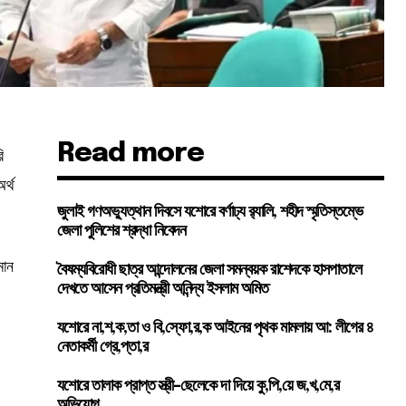
Read more
ি
র্থ
জুলাই গণঅভ্যুত্থান দিবসে যশোরে বর্ণাঢ্য র‍্যালি, শহীদ স্মৃতিস্তম্ভে
জেলা পুলিশের শ্রদ্ধা নিবেদন
মান
বৈষম্যবিরোধী ছাত্র আন্দোলনের জেলা সমন্বয়ক রাশেদকে হাসপাতালে
দেখতে আসেন প্রতিমন্ত্রী অনিন্দ্য ইসলাম অমিত
যশোরে না,শ,ক,তা ও বি,স্ফো,র,ক আইনের পৃথক মামলায় আ: লীগের ৪
নেতাকর্মী গ্রে,প্তা,র
যশোরে তালাক প্রাপ্ত স্ত্রী-ছেলেকে দা দিয়ে কু,পি,য়ে জ,খ,মে,র
অভিযোগ