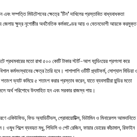
শন এবং সম্পত্তি মিউটেশনের ক্ষেত্রে ‘টিন’ দাখিলের প্রস্তাবিত বাধ্যবাধকতা
্য জেলায় ক্ষুদ্র নৃগোষ্ঠীর অর্থনৈতিক কর্মকাণ্ডের আয় ও বেতনভোগী আয়কে করমুক্ত
াজেটে প্রথমবারের মতো রাখা ৫০০ কোটি টাকার স্টার্ট-আপ ফান্ডিংয়ের প্রশংসা করে
িশাল কর্মসংস্থানের ক্ষেত্র তৈরি হবে। পাশাপাশি ওটিটি প্ল্যাটফর্ম, সোশ্যাল মিডিয়া 
 শতাংশ ভ্যাট কমিয়ে ৫ শতাংশ করার প্রস্তাব করেন, যাতে ব্যবসায়ীরা হুন্ডির মতো
যানেলে অর্থ পরিশোধে উৎসাহিত হন এবং সরকার রাজস্ব পায়।
্রসারণে একিউফিড, ফিড অ্যাডিটিভস, প্রোবায়োটিক্স, ভিটামিন ও মিনারেলস আমদানিতে
ন। ওষুধ শিল্পে ব্যবহৃত মধু, পিভিসি ও পেট রেজিন, ফায়ার ডোরের কাঁচামাল, রিফাইন