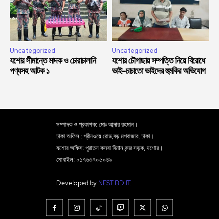
Uncategorized
Uncategorized
যশোর সীমান্তে মাদক ও চোরাচালানি
যশোর চৌগাছায় সম্পত্তি নিয়ে বিরোধে
পণ্যসহ আটক ১
ভাই-চাচাতো ভাইদের হুমকির অভিযোগ
সম্পাদক ও প্রকাশক: মোঃ আব্দার রহমান।
ঢাকা অফিস : গ্রীনওয়ে রোড,বড় মগবাজার, ঢাকা।
যশোর অফিস: পুরাতন কসবা বিমান বন্দর সড়ক, যশোর।
মোবাইল: ০১৭৬৩৭০৫০৪৯
Developed by
NEST BD IT
.