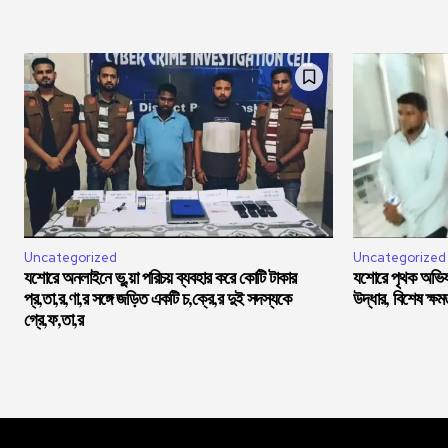
Uncategorized
Uncategorized
যশোরে অনলাইনে ভু,য়া পরিচয় ব্যবহার করে কোটি টাকার
যশোরে পৃথক অভিযা
প্র,তা,র,ণা,র সঙ্গে জড়িত একটি চ,ক্রে,র দুই সদস্যকে
উদ্ধার, বিশেষ ক্ষ
গ্রে,ফ,তা,র