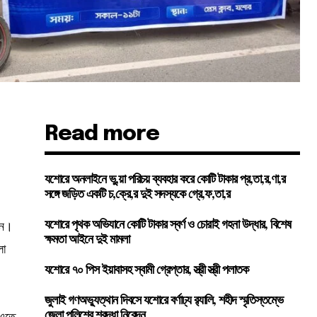
Read more
যশোরে অনলাইনে ভু,য়া পরিচয় ব্যবহার করে কোটি টাকার প্র,তা,র,ণা,র
সঙ্গে জড়িত একটি চ,ক্রে,র দুই সদস্যকে গ্রে,ফ,তা,র
েন।
যশোরে পৃথক অভিযানে কোটি টাকার স্বর্ণ ও চোরাই গহনা উদ্ধার, বিশেষ
ক্ষমতা আইনে দুই মামলা
লা
যশোরে ৭০ পিস ইয়াবাসহ স্বামী গ্রেপ্তার, স্ত্রী স্ত্রী পলাতক
জুলাই গণঅভ্যুত্থান দিবসে যশোরে বর্ণাঢ্য র‍্যালি, শহীদ স্মৃতিস্তম্ভে
 এতে
জেলা পুলিশের শ্রদ্ধা নিবেদন