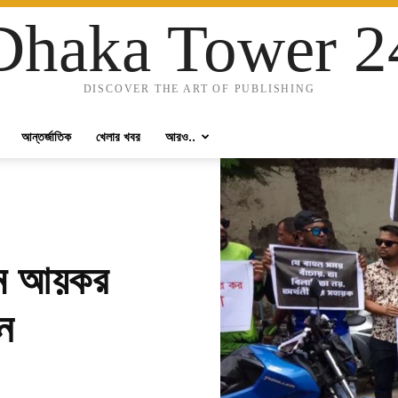
Dhaka Tower 2
DISCOVER THE ART OF PUBLISHING
আন্তর্জাতিক
খেলার খবর
আরও..
িম আয়কর
ধন