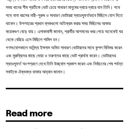
সময় ধানের শীষ প্রতীকে ভোট চেয়ে সাধারণ মানুষের দ্বারে দ্বারে যান তিনি। পথে
পথে নানা বয়সের নারী-পুরুষ ও সাধারণ ভোটাররা স্বতঃস্ফূর্তভাবে মিছিলে যোগ দিতে
থাকেন। উপশহরের প্রধান ব্লকগুলো অতিক্রম করার সময় মিছিলের আকার
কয়েকগুণ বেড়ে যায়। এলাকাবাসী জানান, প্রার্থীর আগমনের খবর পেয়ে অনেকেই ঘর
থেকে বেরিয়ে এসে মিছিলে শামিল হন।
গণসংযোগকালে অনিন্দ্য ইসলাম অমিত সাধারণ ভোটারদের সাথে কুশল বিনিময় করেন
এবং মুরুব্বিদের কাছে দোয়া ও তরুণদের কাছে ভোট প্রার্থনা করেন। ভোটারদের
স্বতঃস্ফূর্ত অংশগ্রহণ দেখে তিনি উচ্ছ্বাস প্রকাশ করেন এবং নির্বাচনের শেষ পর্যন্ত
সবাইকে ঐক্যবদ্ধ থাকার আহ্বান জানান।
Read more