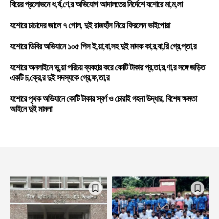
বিয়ের প্রলোভনে ধ,র্ষ,ণে,র অভিযোগ আদালতের নির্দেশে যশোরে মা,ম,লা
যশোরে চাচাদের জালে ৭ গোল, দুই রাজহাঁস নিয়ে ফিরলেন ভাইপোরা
যশোরে ডিবির অভিযানে ১০৫ পিস ই,য়া,বা,সহ দুই মাদক কা,র,বা,রি গ্রে,প্তা,র
যশোরে অনলাইনে ভু,য়া পরিচয় ব্যবহার করে কোটি টাকার প্র,তা,র,ণা,র সঙ্গে জড়িত
একটি চ,ক্রে,র দুই সদস্যকে গ্রে,ফ,তা,র
যশোরে পৃথক অভিযানে কোটি টাকার স্বর্ণ ও চোরাই গহনা উদ্ধার, বিশেষ ক্ষমতা
আইনে দুই মামলা