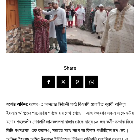
Share
যশোর অফিস:
যশোর-৩ আসনের নির্বাচনী মাঠে বিএনপি মনোনীত প্রার্থী অনিন্দ্য
ইসলাম অমিতের প্রচারণায় গণজোয়ার দেখা গেছে। আজ শুক্রবার সকাল সাড়ে ৯টায়
যশোর শহরতলীর শেখহাটি জামরুলতলা বাজার থেকে মাত্র ১০ জন কর্মী-সমর্থক নিয়ে
তিনি গণসংযোগ শুরু করলেও, সময়ের সাথে সাথে তা বিশাল গণমিছিলে রূপ নেয়।
অনিন্দ্য ইসলাম অমিত উপশহর ইউনিয়নের বিভিন্ন অলিগলি প্রদক্ষিণ করেন। এ