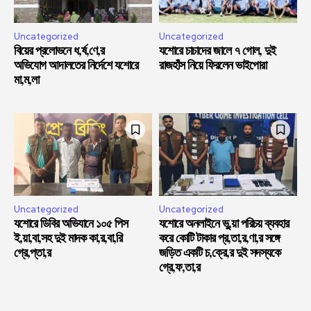
Uncategorized
Uncategorized
বিয়ের প্রলোভনে ধ,র্ষ,ণে,র
যশোরে চাচাদের জালে ৭ গোল, দুই
অভিযোগ আদালতের নির্দেশে যশোরে
রাজহাঁস নিয়ে ফিরলেন ভাইপোরা
মা,ম,লা
Uncategorized
Uncategorized
যশোরে ডিবির অভিযানে ১০৫ পিস
যশোরে অনলাইনে ভু,য়া পরিচয় ব্যবহার
ই,য়া,বা,সহ দুই মাদক কা,র,বা,রি
করে কোটি টাকার প্র,তা,র,ণা,র সঙ্গে
গ্রে,প্তা,র
জড়িত একটি চ,ক্রে,র দুই সদস্যকে
গ্রে,ফ,তা,র