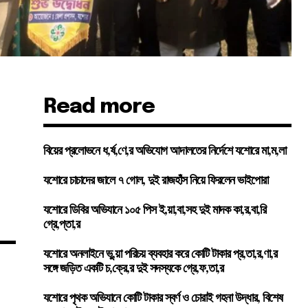
Read more
বিয়ের প্রলোভনে ধ,র্ষ,ণে,র অভিযোগ আদালতের নির্দেশে যশোরে মা,ম,লা
যশোরে চাচাদের জালে ৭ গোল, দুই রাজহাঁস নিয়ে ফিরলেন ভাইপোরা
যশোরে ডিবির অভিযানে ১০৫ পিস ই,য়া,বা,সহ দুই মাদক কা,র,বা,রি
গ্রে,প্তা,র
যশোরে অনলাইনে ভু,য়া পরিচয় ব্যবহার করে কোটি টাকার প্র,তা,র,ণা,র
সঙ্গে জড়িত একটি চ,ক্রে,র দুই সদস্যকে গ্রে,ফ,তা,র
যশোরে পৃথক অভিযানে কোটি টাকার স্বর্ণ ও চোরাই গহনা উদ্ধার, বিশেষ