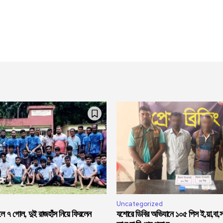
Uncategorized
লে ৭ গোল, দুই রাজহাঁস নিয়ে ফিরলেন
যশোরে ডিবির অভিযানে ১০৫ পিস ই,য়া,বা,