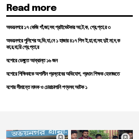
Read more
অভয়নগরে ১৭ কেজি গাঁ,জা,সহ প্রাইভেটকার আ,ট,ক, গ্রে,প্তা,র ৩
অভয়নগরে পুলিশের অ,ভি,যা,নে ১ হাজার ৪১৭ পিস ই,য়া,বা,সহ দুই মা,দ,ক
কা,র,বা,রি গ্রে,প্তা,র
যশোরে ডেঙ্গুতে আক্রান্ত ১৬ জন
যশোরে শিক্ষিকাকে অশালীন প্রস্তাবের অভিযোগ, প্রধান শিক্ষক হেফাজতে
যশোর সীমান্তে মাদক ও চোরাচালানি পণ্যসহ আটক ১