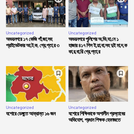
Uncategorized
Uncategorized
অভয়নগরে ১৭ কেজি গাঁ,জা,সহ
অভয়নগরে পুলিশের অ,ভি,যা,নে ১
প্রাইভেটকার আ,ট,ক, গ্রে,প্তা,র ৩
হাজার ৪১৭ পিস ই,য়া,বা,সহ দুই মা,দ,ক
কা,র,বা,রি গ্রে,প্তা,র
Uncategorized
Uncategorized
যশোরে ডেঙ্গুতে আক্রান্ত ১৬ জন
যশোরে শিক্ষিকাকে অশালীন প্রস্তাবের
অভিযোগ, প্রধান শিক্ষক হেফাজতে