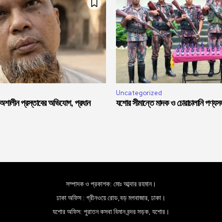
Uncategorized
 অশালীন প্রস্তাবের অভিযোগ, প্রধান
যশোর সীমান্তে মাদক ও চোরাচালানি পণ্য
সম্পাদক ও প্রকাশক: মোঃ আব্দার রহমান।
ঢাকা অফিস : গ্রীনওয়ে রোড,বড় মগবাজার, ঢাকা।
যশোর অফিস: পুরাতন কসবা বিমান বন্দর সড়ক, যশোর।