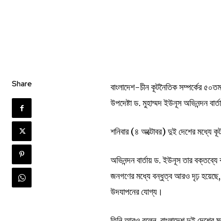
Share
বাংলাদেশ-চীন কূটনৈতিক সম্পর্কের ৫০তম বার
উপদেষ্টা ড. মুহাম্মদ ইউনূস অভিনন্দন বার
শনিবার (৪ অক্টোবর) দুই দেশের মধ্যে কূট
অভিনন্দন বার্তায় ড. ইউনূস তার বক্তব্যে
জনগণের মধ্যে বন্ধুত্ব আরও দৃঢ় হয়েছে
উদযাপনের যোগ্য।
তিনি আরও বলেন, বাংলাদেশ দুই দেশের ম