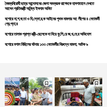
বৈষম্যবিরোধী ছাত্র আন্দোলনের জেলা সমন্বয়ক রাশেদকে হাসপাতালে দেখতে
আসেন প্রতিমন্ত্রী অনিন্দ্য ইসলাম অমিত
যশোরে না,শ,ক,তা ও বি,স্ফো,র,ক আইনের পৃথক মামলায় আ: লীগের ৪ নেতাকর্মী
গ্রে,প্তা,র
যশোরে তালাক প্রাপ্ত স্ত্রী-ছেলেকে দা দিয়ে কু,পি,য়ে জ,খ,মে,র অভিযোগ
যশোরে মশাল মিছিলের ঘটনায় ১৩৩ নেতাকর্মীর বিরুদ্ধে মামলা, আটক ৯