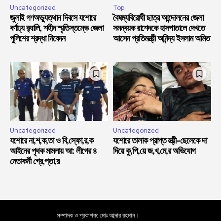
Uncategorized
Top
জুলাই গণঅভ্যুত্থান দিবসে যশোরে
বৈষম্যবিরোধী ছাত্র আন্দোলনের জেলা
বর্ণাঢ্য র‍্যালি, শহীদ স্মৃতিস্তম্ভে জেলা
সমন্বয়ক রাশেদকে হাসপাতালে দেখতে
পুলিশের শ্রদ্ধা নিবেদন
আসেন প্রতিমন্ত্রী অনিন্দ্য ইসলাম অমিত
Uncategorized
Uncategorized
যশোরে না,শ,ক,তা ও বি,স্ফো,র,ক
যশোরে তালাক প্রাপ্ত স্ত্রী-ছেলেকে দা
আইনের পৃথক মামলায় আ: লীগের ৪
দিয়ে কু,পি,য়ে জ,খ,মে,র অভিযোগ
নেতাকর্মী গ্রে,প্তা,র
সম্পাদক ও প্রকাশক: মোঃ আব্দার রহমান।