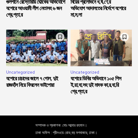
গুলশানে রেস্তোরাঁয় বৈঠকের অভিযোগে
বিয়ের প্রলোভনে ধ,র্ষ,ণে,র
যশোরে আওয়ামী লীগ নেতাসহ ৬ জন
অভিযোগ আদালতের নির্দেশে যশোরে
গ্রে,প্তা,র
মা,ম,লা
Uncategorized
Uncategorized
যশোরে চাচাদের জালে ৭ গোল, দুই
যশোরে ডিবির অভিযানে ১০৫ পিস
রাজহাঁস নিয়ে ফিরলেন ভাইপোরা
ই,য়া,বা,সহ দুই মাদক কা,র,বা,রি
গ্রে,প্তা,র
সম্পাদক ও প্রকাশক: মোঃ আব্দার রহমান।
ঢাকা অফিস : গ্রীনওয়ে রোড,বড় মগবাজার, ঢাকা।