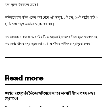
হাজী নুরুল ইসলামের ছেলে।
অভিযানে তার বাড়ির খড়ের পালা থেকে ৬টি হাসুয়া, ৫টি চাকু, ১০টি কাঠের লাঠি ও
২০টি বোমা সদৃশ ককটেল উদ্ধার করা হয়।
পরে মঙ্গলবার সকাল সাড়ে ১০টার দিকে জহুরুল ইসলামকে উদ্ধারকৃত আলামতসহ
অভয়নগর থানায় হস্তান্তর করা হয়। এ ঘটনায় আইনগত প্রক্রিয়া চলছে।
Read more
গুলশানে রেস্তোরাঁয় বৈঠকের অভিযোগে যশোরে আওয়ামী লীগ নেতাসহ ৬ জন
গ্রে,প্তা,র