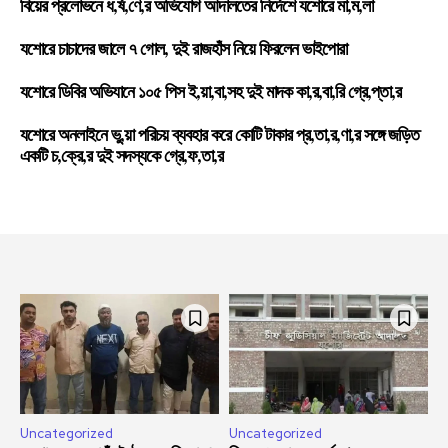
বিয়ের প্রলোভনে ধ,র্ষ,ণে,র অভিযোগ আদালতের নির্দেশে যশোরে মা,ম,লা
যশোরে চাচাদের জালে ৭ গোল, দুই রাজহাঁস নিয়ে ফিরলেন ভাইপোরা
যশোরে ডিবির অভিযানে ১০৫ পিস ই,য়া,বা,সহ দুই মাদক কা,র,বা,রি গ্রে,প্তা,র
যশোরে অনলাইনে ভু,য়া পরিচয় ব্যবহার করে কোটি টাকার প্র,তা,র,ণা,র সঙ্গে জড়িত
একটি চ,ক্রে,র দুই সদস্যকে গ্রে,ফ,তা,র
Uncategorized
Uncategorized