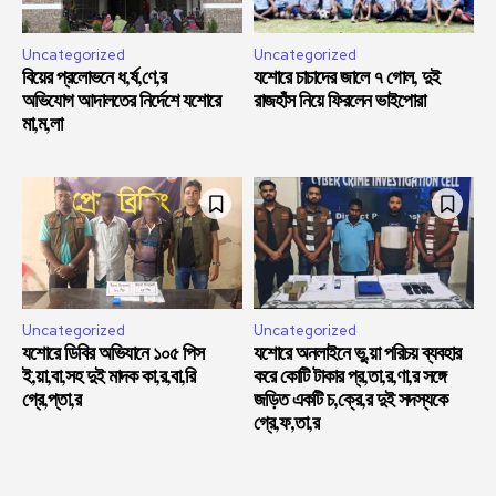
Uncategorized
Uncategorized
বিয়ের প্রলোভনে ধ,র্ষ,ণে,র
যশোরে চাচাদের জালে ৭ গোল, দুই
অভিযোগ আদালতের নির্দেশে যশোরে
রাজহাঁস নিয়ে ফিরলেন ভাইপোরা
মা,ম,লা
Uncategorized
Uncategorized
যশোরে ডিবির অভিযানে ১০৫ পিস
যশোরে অনলাইনে ভু,য়া পরিচয় ব্যবহার
ই,য়া,বা,সহ দুই মাদক কা,র,বা,রি
করে কোটি টাকার প্র,তা,র,ণা,র সঙ্গে
গ্রে,প্তা,র
জড়িত একটি চ,ক্রে,র দুই সদস্যকে
গ্রে,ফ,তা,র