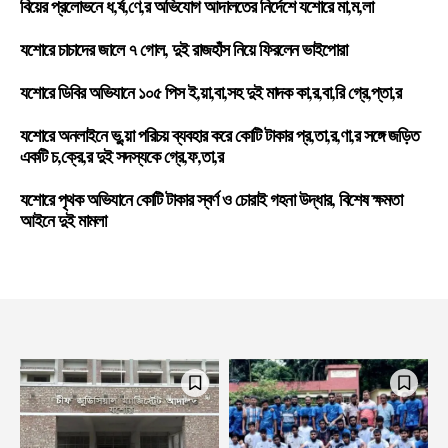
বিয়ের প্রলোভনে ধ,র্ষ,ণে,র অভিযোগ আদালতের নির্দেশে যশোরে মা,ম,লা
যশোরে চাচাদের জালে ৭ গোল, দুই রাজহাঁস নিয়ে ফিরলেন ভাইপোরা
যশোরে ডিবির অভিযানে ১০৫ পিস ই,য়া,বা,সহ দুই মাদক কা,র,বা,রি গ্রে,প্তা,র
যশোরে অনলাইনে ভু,য়া পরিচয় ব্যবহার করে কোটি টাকার প্র,তা,র,ণা,র সঙ্গে জড়িত
একটি চ,ক্রে,র দুই সদস্যকে গ্রে,ফ,তা,র
যশোরে পৃথক অভিযানে কোটি টাকার স্বর্ণ ও চোরাই গহনা উদ্ধার, বিশেষ ক্ষমতা
আইনে দুই মামলা