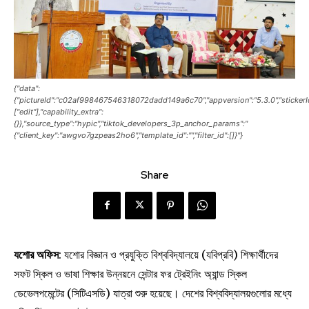
{"data":
{"pictureId":"c02af998467546318072dadd149a6c70","appversion":"5.3.0","stickerId":"","f
["edit"],"capability_extra":
{}},"source_type":"hypic","tiktok_developers_3p_anchor_params":"
{"client_key":"awgvo7gzpeas2ho6","template_id":"","filter_id":[]}"}
Share
যশোর অফিস
: যশোর বিজ্ঞান ও প্রযুক্তি বিশ্ববিদ্যালয়ে (যবিপ্রবি) শিক্ষার্থীদের
সফট স্কিল ও ভাষা শিক্ষার উন্নয়নে সেন্টার ফর ট্রেইনিং অ্যান্ড স্কিল
ডেভেলপমেন্টের (সিটিএসডি) যাত্রা শুরু হয়েছে। দেশের বিশ্ববিদ্যালয়গুলোর মধ্যে