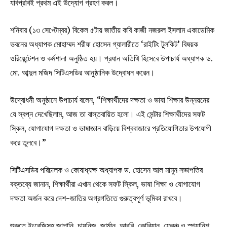
যবিপ্রবিই প্রথম এই উদ্যোগ গ্রহণ করল।
শনিবার (১৩ সেপ্টেম্বর) বিকেল ৫টায় জাতীয় কবি কাজী নজরুল ইসলাম একাডেমিক
ভবনের অধ্যাপক মোহাম্মদ শরীফ হোসেন গ্যালারীতে ‘রাইটিং টুলকিট’ বিষয়ক
ওরিয়েন্টেশন ও কর্মশালা অনুষ্ঠিত হয়। প্রধান অতিথি হিসেবে উপাচার্য অধ্যাপক ড.
মো. আব্দুল মজিদ সিটিএসডির আনুষ্ঠানিক উদ্বোধন করেন।
উদ্বোধনী অনুষ্ঠানে উপাচার্য বলেন, “শিক্ষার্থীদের দক্ষতা ও ভাষা শিক্ষার উন্নয়নের
যে স্বপ্ন দেখেছিলাম, আজ তা বাস্তবায়িত হলো। এই সেন্টার শিক্ষার্থীদের সফট
স্কিল, যোগাযোগ দক্ষতা ও ভাষাজ্ঞান বাড়িয়ে বিশ্ববাজারে প্রতিযোগিতার উপযোগী
করে তুলবে।”
সিটিএসডির পরিচালক ও কোষাধ্যক্ষ অধ্যাপক ড. হোসেন আল মামুন সভাপতির
বক্তব্যে জানান, শিক্ষার্থীরা এখান থেকে সফট স্কিল, ভাষা শিক্ষা ও যোগাযোগ
দক্ষতা অর্জন করে দেশ-জাতির অগ্রগতিতে গুরুত্বপূর্ণ ভূমিকা রাখবে।
শুরুতে ইংরেজিসহ জাপানি, চায়নিজ, জার্মান, আরবি, কোরিয়ান, ফ্রেঞ্চ ও স্প্যানিশ