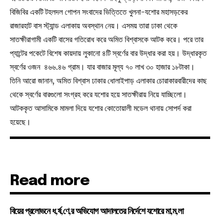
বিজিবির একটি টহলদল গোপন সংবাদের ভিত্তিতে খুলনা-যশোর মহাসড়কের
রাজারহাট বাস স্ট্যান্ড এলাকায় অবস্থান নেয়। এসময় তারা ঢাকা থেকে
সাতক্ষীরাগামী একটি বাসের গতিরোধ করে অমিত বিশ্বাসকে আটক করে। পরে তার
প্যান্টের পকেটে বিশেষ কায়দায় লুকানো ৪টি স্বর্ণের বার উদ্ধার করা হয়। উদ্ধারকৃত
স্বর্ণের ওজন ৪৬৬.৪৬ গ্রাম। যার বাজার মূল্য ৭০ লাখ ৩০ হাজার ১৮টাকা।
তিনি আরো জানান, অমিত বিশ্বাস ঢাকার ধোলাইপাড় এলাকার চোরাকারবারীদের কাছ
থেকে স্বর্ণের বারগুলো সংগ্রহ করে যশোর হয়ে সাতক্ষীরায় নিয়ে যাচ্ছিলো।
আটককৃত আসামিকে মামলা দিয়ে যশোর কোতোয়ালী মডেল থানায় সোপর্দ করা
হয়েছে।
Read more
বিয়ের প্রলোভনে ধ,র্ষ,ণে,র অভিযোগ আদালতের নির্দেশে যশোরে মা,ম,লা