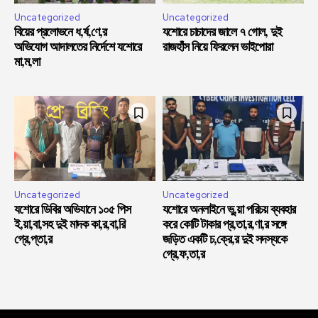
Uncategorized
Uncategorized
বিয়ের প্রলোভনে ধ,র্ষ,ণে,র
যশোরে চাচাদের জালে ৭ গোল, দুই
অভিযোগ আদালতের নির্দেশে যশোরে
রাজহাঁস নিয়ে ফিরলেন ভাইপোরা
মা,ম,লা
Uncategorized
Uncategorized
যশোরে ডিবির অভিযানে ১০৫ পিস
যশোরে অনলাইনে ভু,য়া পরিচয় ব্যবহার
ই,য়া,বা,সহ দুই মাদক কা,র,বা,রি
করে কোটি টাকার প্র,তা,র,ণা,র সঙ্গে
গ্রে,প্তা,র
জড়িত একটি চ,ক্রে,র দুই সদস্যকে
গ্রে,ফ,তা,র