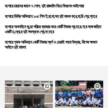
যশোরে চাচাদের জালে ৭ গোল, দুই রাজহাঁস নিয়ে ফিরলেন ভাইপোরা
যশোরে ডিবির অভিযানে ১০৫ পিস ই,য়া,বা,সহ দুই মাদক কা,র,বা,রি গ্রে,প্তা,র
যশোরে অনলাইনে ভু,য়া পরিচয় ব্যবহার করে কোটি টাকার প্র,তা,র,ণা,র সঙ্গে জড়িত
একটি চ,ক্রে,র দুই সদস্যকে গ্রে,ফ,তা,র
যশোরে পৃথক অভিযানে কোটি টাকার স্বর্ণ ও চোরাই গহনা উদ্ধার, বিশেষ ক্ষমতা
আইনে দুই মামলা