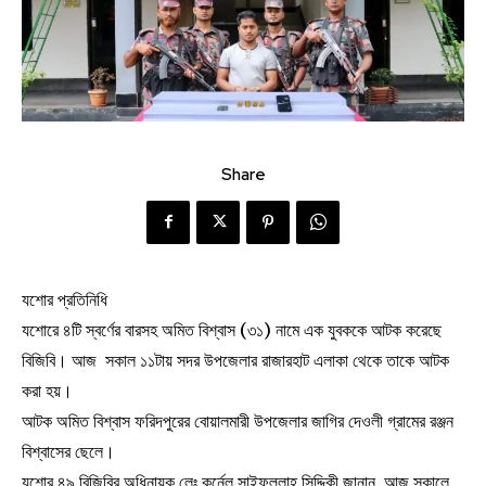
Share
যশোর প্রতিনিধি
যশোরে ৪টি স্বর্ণের বারসহ অমিত বিশ্বাস (৩১) নামে এক যুবককে আটক করেছে
বিজিবি। আজ সকাল ১১টায় সদর উপজেলার রাজারহাট এলাকা থেকে তাকে আটক
করা হয়।
আটক অমিত বিশ্বাস ফরিদপুরের বোয়ালমারী উপজেলার জাগির দেওলী গ্রামের রঞ্জন
বিশ্বাসের ছেলে।
যশোর ৪৯ বিজিবির অধিনায়ক লেঃ কর্নেল সাইফুল্লাহ্ সিদ্দিকী জানান, আজ সকালে