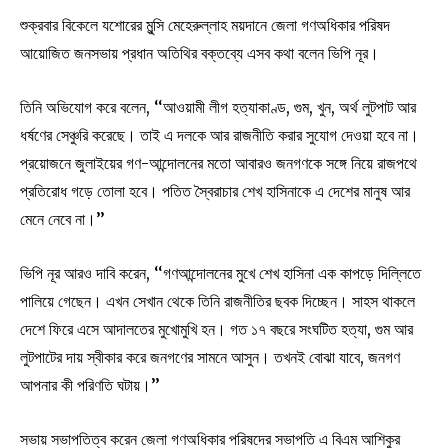
শুক্রবার বিকেলে যশোরের মুন্সি মেহেরুল্লাহ ময়দানে জেলা গণঅধিকার পরিষদ
আয়োজিত জনসভায় প্রধান অতিথির বক্তব্যে এসব কথা বলেন ভিপি নূর।
তিনি অভিযোগ করে বলেন, ‘‘আওয়ামী লীগ হত্যাকাণ্ড, গুম, খুন, অর্থ লুটপাট আর
ধর্ষণের সেঞ্চুরি করেছে। তাই এ দলকে আর রাজনীতি করার সুযোগ দেওয়া হবে না।
প্রয়োজনে জুলাইয়ের গণ-আন্দোলনের মতো আবারও জনগণকে সঙ্গে নিয়ে রাজপথে
প্রতিরোধ গড়ে তোলা হবে। পতিত স্বৈরাচার শেখ হাসিনাকে এ দেশের মানুষ আর
মেনে নেবে না।’’
ভিপি নূর আরও দাবি করেন, ‘‘গণআন্দোলনের মুখে শেখ হাসিনা এক কাপড়ে দিল্লিতে
পালিয়ে গেছেন। এখন সেখান থেকে তিনি রাজনীতির ছবক দিচ্ছেন। সাহস থাকলে
দেশে ফিরে এসে আদালতের মুখোমুখি হন। গত ১৭ বছরে সংঘটিত হত্যা, গুম আর
লুটপাটের দায় স্বীকার করে জনগণের সামনে আসুন। তখনই বোঝা যাবে, জনগণ
আপনার কী পরিণতি ঘটায়।’’
সভায় সভাপতিত্ব করেন জেলা গণঅধিকার পরিষদের সভাপতি এ বিএম আশিকুর