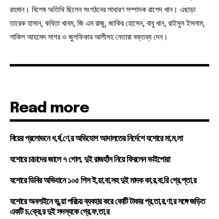
রহমান। বিশেষ অতিথি ছিলেন সংগঠনের সাধারণ সম্পাদক রাশেদ খান। এছাড়া
তারেক হাসান, কবিতা খানম, জি এম রাজু, জাকির হোসেন, বাবু খান, রাইসুল ইসলাম,
শাকিল আহমেদ সাগর ও জুলফিকার আলীসহ নেতারা বক্তব্য দেন।
Read more
বিয়ের প্রলোভনে ধ,র্ষ,ণে,র অভিযোগ আদালতের নির্দেশে যশোরে মা,ম,লা
যশোরে চাচাদের জালে ৭ গোল, দুই রাজহাঁস নিয়ে ফিরলেন ভাইপোরা
যশোরে ডিবির অভিযানে ১০৫ পিস ই,য়া,বা,সহ দুই মাদক কা,র,বা,রি গ্রে,প্তা,র
যশোরে অনলাইনে ভু,য়া পরিচয় ব্যবহার করে কোটি টাকার প্র,তা,র,ণা,র সঙ্গে জড়িত
একটি চ,ক্রে,র দুই সদস্যকে গ্রে,ফ,তা,র