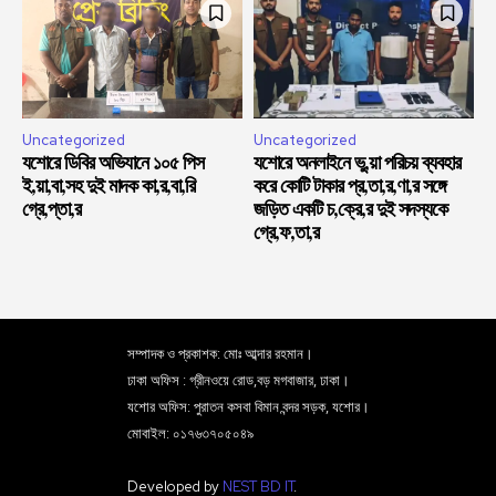
Uncategorized
Uncategorized
যশোরে ডিবির অভিযানে ১০৫ পিস
যশোরে অনলাইনে ভু,য়া পরিচয় ব্যবহার
ই,য়া,বা,সহ দুই মাদক কা,র,বা,রি
করে কোটি টাকার প্র,তা,র,ণা,র সঙ্গে
গ্রে,প্তা,র
জড়িত একটি চ,ক্রে,র দুই সদস্যকে
গ্রে,ফ,তা,র
সম্পাদক ও প্রকাশক: মোঃ আব্দার রহমান।
ঢাকা অফিস : গ্রীনওয়ে রোড,বড় মগবাজার, ঢাকা।
যশোর অফিস: পুরাতন কসবা বিমান বন্দর সড়ক, যশোর।
মোবাইল: ০১৭৬৩৭০৫০৪৯
Developed by
NEST BD IT
.