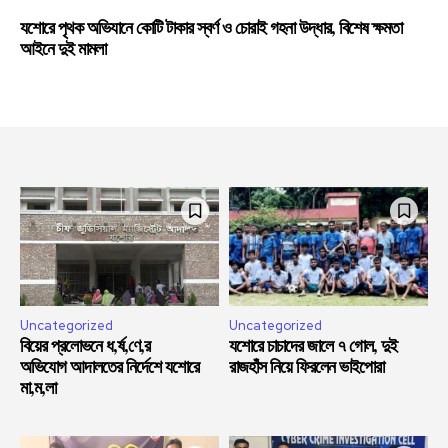
যশোরে পৃথক অভিযানে কোটি টাকার স্বর্ণ ও চোরাই গহনা উদ্ধার, বিশেষ ক্ষমতা
আইনে দুই মামলা
Uncategorized
Uncategorized
বিয়ের প্রলোভনে ধ,র্ষ,ণে,র
যশোরে চাচাদের জালে ৭ গোল, দুই
অভিযোগ আদালতের নির্দেশে যশোরে
রাজহাঁস নিয়ে ফিরলেন ভাইপোরা
মা,ম,লা