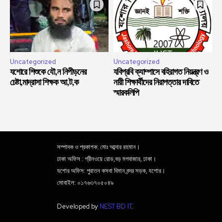
Uncategorized
Uncategorized
যশোরে শিশুকে যৌ,ন নিপীড়নের
যবিপ্রবি ক্যাম্পাসে বহিরাগত নিয়ন্ত্রণ ও
চেষ্টা,মাদ্রাসা শিক্ষক আ,ট,ক
নারী শিক্ষার্থীদের নিরাপত্তার দাবিতে
স্মারকলিপি
সম্পাদক ও প্রকাশক: মোঃ আব্দার রহমান।
ঢাকা অফিস : গ্রীনওয়ে রোড,বড় মগবাজার, ঢাকা।
যশোর অফিস: পুরাতন কসবা বিমান বন্দর সড়ক, যশোর।
মোবাইল: ০১৭৬৩৭০৫০৪৯
Developed by
NEST BD IT
.