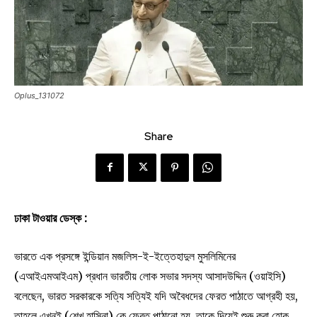
Oplus_131072
Share
ঢাকা টাওয়ার ডেস্ক :
ভারতে এক প্রসঙ্গে ইন্ডিয়ান মজলিস-ই-ইত্তেহাদুল মুসলিমিনের
(এআইএমআইএম) প্রধান ভারতীয় লোক সভার সদস্য আসাদউদ্দিন (ওয়াইসি)
বলেছেন, ভারত সরকারকে সত্যি সত্যিই যদি অবৈধদের ফেরত পাঠাতে আগ্রহী হয়,
তাহলে এখনই (শেখ হাসিনা) কে ফেরত পাঠানো হয়, তাকে দিয়েই শুরু করা হোক