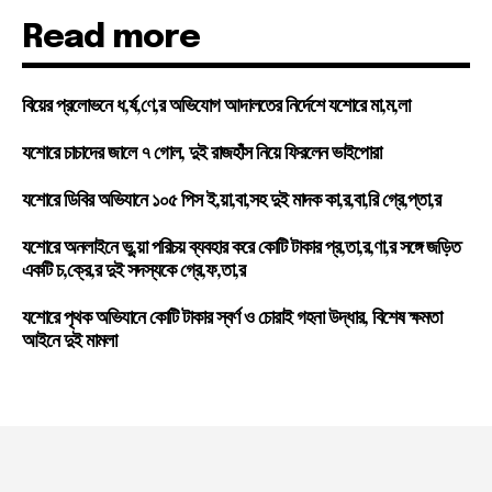
Read more
বিয়ের প্রলোভনে ধ,র্ষ,ণে,র অভিযোগ আদালতের নির্দেশে যশোরে মা,ম,লা
যশোরে চাচাদের জালে ৭ গোল, দুই রাজহাঁস নিয়ে ফিরলেন ভাইপোরা
যশোরে ডিবির অভিযানে ১০৫ পিস ই,য়া,বা,সহ দুই মাদক কা,র,বা,রি গ্রে,প্তা,র
যশোরে অনলাইনে ভু,য়া পরিচয় ব্যবহার করে কোটি টাকার প্র,তা,র,ণা,র সঙ্গে জড়িত
একটি চ,ক্রে,র দুই সদস্যকে গ্রে,ফ,তা,র
যশোরে পৃথক অভিযানে কোটি টাকার স্বর্ণ ও চোরাই গহনা উদ্ধার, বিশেষ ক্ষমতা
আইনে দুই মামলা