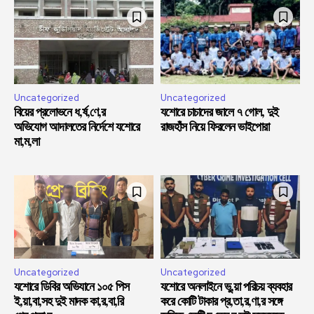
Uncategorized
Uncategorized
বিয়ের প্রলোভনে ধ,র্ষ,ণে,র
যশোরে চাচাদের জালে ৭ গোল, দুই
অভিযোগ আদালতের নির্দেশে যশোরে
রাজহাঁস নিয়ে ফিরলেন ভাইপোরা
মা,ম,লা
Uncategorized
Uncategorized
যশোরে ডিবির অভিযানে ১০৫ পিস
যশোরে অনলাইনে ভু,য়া পরিচয় ব্যবহার
ই,য়া,বা,সহ দুই মাদক কা,র,বা,রি
করে কোটি টাকার প্র,তা,র,ণা,র সঙ্গে