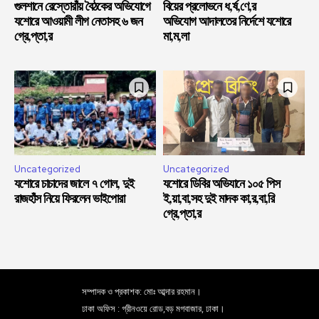
গুলশানে রেস্তোরাঁয় বৈঠকের অভিযোগে
বিয়ের প্রলোভনে ধ,র্ষ,ণে,র
যশোরে আওয়ামী লীগ নেতাসহ ৬ জন
অভিযোগ আদালতের নির্দেশে যশোরে
গ্রে,প্তা,র
মা,ম,লা
Uncategorized
Uncategorized
যশোরে চাচাদের জালে ৭ গোল, দুই
যশোরে ডিবির অভিযানে ১০৫ পিস
রাজহাঁস নিয়ে ফিরলেন ভাইপোরা
ই,য়া,বা,সহ দুই মাদক কা,র,বা,রি
গ্রে,প্তা,র
সম্পাদক ও প্রকাশক: মোঃ আব্দার রহমান।
ঢাকা অফিস : গ্রীনওয়ে রোড,বড় মগবাজার, ঢাকা।