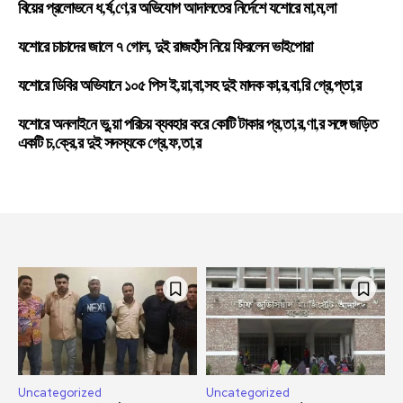
বিয়ের প্রলোভনে ধ,র্ষ,ণে,র অভিযোগ আদালতের নির্দেশে যশোরে মা,ম,লা
যশোরে চাচাদের জালে ৭ গোল, দুই রাজহাঁস নিয়ে ফিরলেন ভাইপোরা
যশোরে ডিবির অভিযানে ১০৫ পিস ই,য়া,বা,সহ দুই মাদক কা,র,বা,রি গ্রে,প্তা,র
যশোরে অনলাইনে ভু,য়া পরিচয় ব্যবহার করে কোটি টাকার প্র,তা,র,ণা,র সঙ্গে জড়িত
একটি চ,ক্রে,র দুই সদস্যকে গ্রে,ফ,তা,র
Uncategorized
Uncategorized