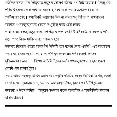
গাঠনিক ক্ষমতা, যার ভিত্তিতে নতুন বাংলাদেশ গঠনের পথ তৈরি হয়েছে। কিন্তু এর
পরিবর্তে চলছে লোক দেখানো সংস্কার, যেখানে জনগণের মতামতের কোনো
প্রতিফলন নেই। ফ্যাসিবাদী কাঠামোর ভিত না বদলে শুধু নির্বাচন ও সংস্কারের
আড়ালে গণঅভ্যুত্থানের চেতনা সংকুচিত করার চেষ্টা চলছে।
তারা আরও বলেন, নতুন বাংলাদেশ গড়তে হলে ফ্যাসিস্ট রাষ্ট্রকাঠামো বদলে একটি
নতুন গণতান্ত্রিক সংবিধান রচনা করতে হবে।
মঙ্গলবার বিকেলে শহরের আলমগীর সিদ্দিকী হলে যশোর জেলা এনসিপি এই আলোচনা
সভার আয়োজন করে। সভায় সভাপতিত্ব করেন এনসিপির জেলা সংগঠক
মুনিরুজ্জামান আজাদ। বিশেষ অতিথি ছিলেন ৯০’র গণঅভ্যুত্থানের ছাত্রনেতা
মেহদি-উর রহমান টুটুল।
সভায় আরও বক্তব্য রাখেন এনসিপির কেন্দ্রীয় কমিটির সদস্য ইয়াহিয়া জিসান, জেলা
সংগঠক মো. নুরুজ্জামান, ছাত্রনেতা আল মামুন লিখন, ছাত্র প্রতিনিধি খন্দকার
রুবাইয়া ও উম্মে সাদিয়া। অনুষ্ঠান সঞ্চালনা করেন সাংবাদিক ও অ্যাক্টিভিস্ট সালমান
হাসান রাজিব।