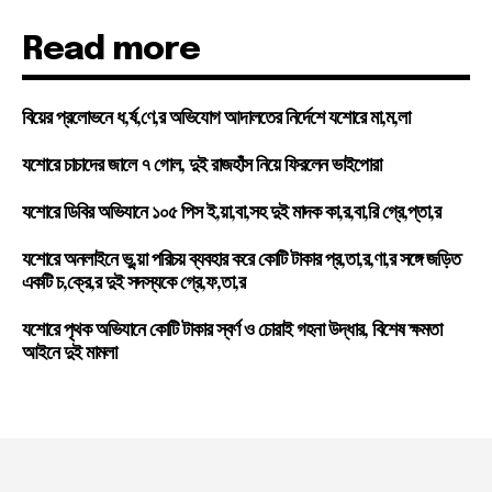
Read more
বিয়ের প্রলোভনে ধ,র্ষ,ণে,র অভিযোগ আদালতের নির্দেশে যশোরে মা,ম,লা
যশোরে চাচাদের জালে ৭ গোল, দুই রাজহাঁস নিয়ে ফিরলেন ভাইপোরা
যশোরে ডিবির অভিযানে ১০৫ পিস ই,য়া,বা,সহ দুই মাদক কা,র,বা,রি গ্রে,প্তা,র
যশোরে অনলাইনে ভু,য়া পরিচয় ব্যবহার করে কোটি টাকার প্র,তা,র,ণা,র সঙ্গে জড়িত
একটি চ,ক্রে,র দুই সদস্যকে গ্রে,ফ,তা,র
যশোরে পৃথক অভিযানে কোটি টাকার স্বর্ণ ও চোরাই গহনা উদ্ধার, বিশেষ ক্ষমতা
আইনে দুই মামলা