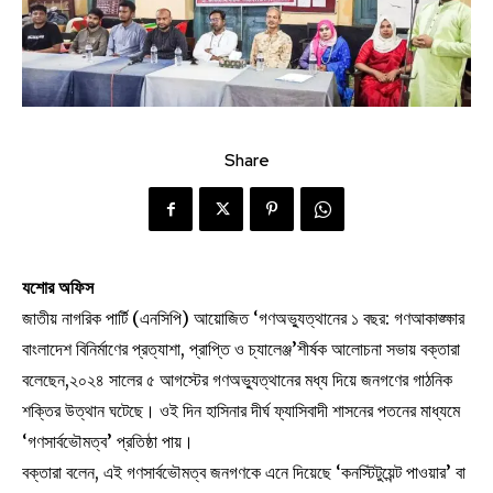
Share
যশোর অফিস
জাতীয় নাগরিক পার্টি (এনসিপি) আয়োজিত ‘গণঅভ্যুত্থানের ১ বছর: গণআকাঙ্ক্ষার
বাংলাদেশ বিনির্মাণের প্রত্যাশা, প্রাপ্তি ও চ্যালেঞ্জ’শীর্ষক আলোচনা সভায় বক্তারা
বলেছেন,২০২৪ সালের ৫ আগস্টের গণঅভ্যুত্থানের মধ্য দিয়ে জনগণের গাঠনিক
শক্তির উত্থান ঘটেছে। ওই দিন হাসিনার দীর্ঘ ফ্যাসিবাদী শাসনের পতনের মাধ্যমে
‘গণসার্বভৌমত্ব’ প্রতিষ্ঠা পায়।
বক্তারা বলেন, এই গণসার্বভৌমত্ব জনগণকে এনে দিয়েছে ‘কনস্টিটুয়েন্ট পাওয়ার’ বা