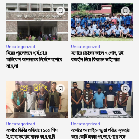
Uncategorized
Uncategorized
বিয়ের প্রলোভনে ধ,র্ষ,ণে,র
যশোরে চাচাদের জালে ৭ গোল, দুই
অভিযোগ আদালতের নির্দেশে যশোরে
রাজহাঁস নিয়ে ফিরলেন ভাইপোরা
মা,ম,লা
Uncategorized
Uncategorized
যশোরে ডিবির অভিযানে ১০৫ পিস
যশোরে অনলাইনে ভু,য়া পরিচয় ব্যবহার
ই,য়া,বা,সহ দুই মাদক কা,র,বা,রি
করে কোটি টাকার প্র,তা,র,ণা,র সঙ্গে