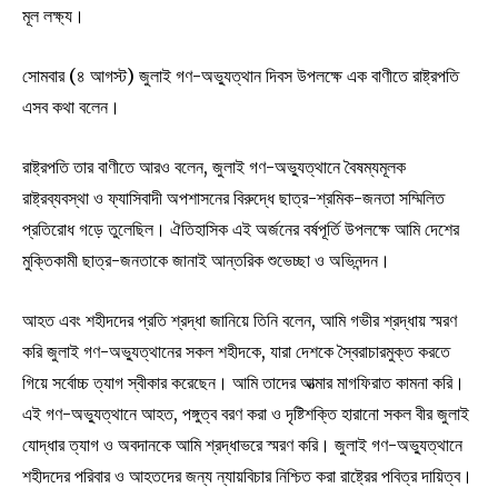
মূল লক্ষ্য।
সোমবার (৪ আগস্ট) জুলাই গণ-অভ্যুত্থান দিবস উপলক্ষে এক বাণীতে রাষ্ট্রপতি
এসব কথা বলেন।
রাষ্ট্রপতি তার বাণীতে আরও বলেন, জুলাই গণ-অভ্যুত্থানে বৈষম্যমূলক
রাষ্ট্রব্যবস্থা ও ফ্যাসিবাদী অপশাসনের বিরুদ্ধে ছাত্র-শ্রমিক-জনতা সম্মিলিত
প্রতিরোধ গড়ে তুলেছিল। ঐতিহাসিক এই অর্জনের বর্ষপূর্তি উপলক্ষে আমি দেশের
মুক্তিকামী ছাত্র-জনতাকে জানাই আন্তরিক শুভেচ্ছা ও অভিনন্দন।
আহত এবং শহীদদের প্রতি শ্রদ্ধা জানিয়ে তিনি বলেন, আমি গভীর শ্রদ্ধায় স্মরণ
করি জুলাই গণ-অভ্যুত্থানের সকল শহীদকে, যারা দেশকে স্বৈরাচারমুক্ত করতে
গিয়ে সর্বোচ্চ ত্যাগ স্বীকার করেছেন। আমি তাদের আত্মার মাগফিরাত কামনা করি।
এই গণ-অভ্যুত্থানে আহত, পঙ্গুত্ব বরণ করা ও দৃষ্টিশক্তি হারানো সকল বীর জুলাই
যোদ্ধার ত্যাগ ও অবদানকে আমি শ্রদ্ধাভরে স্মরণ করি। জুলাই গণ-অভ্যুত্থানে
শহীদদের পরিবার ও আহতদের জন্য ন্যায়বিচার নিশ্চিত করা রাষ্ট্রের পবিত্র দায়িত্ব।