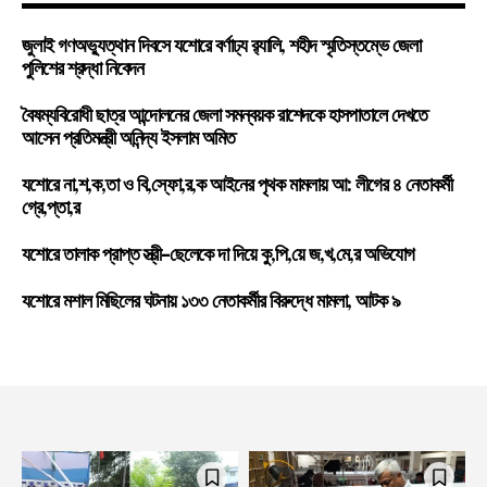
জুলাই গণঅভ্যুত্থান দিবসে যশোরে বর্ণাঢ্য র‍্যালি, শহীদ স্মৃতিস্তম্ভে জেলা
পুলিশের শ্রদ্ধা নিবেদন
বৈষম্যবিরোধী ছাত্র আন্দোলনের জেলা সমন্বয়ক রাশেদকে হাসপাতালে দেখতে
আসেন প্রতিমন্ত্রী অনিন্দ্য ইসলাম অমিত
যশোরে না,শ,ক,তা ও বি,স্ফো,র,ক আইনের পৃথক মামলায় আ: লীগের ৪ নেতাকর্মী
গ্রে,প্তা,র
যশোরে তালাক প্রাপ্ত স্ত্রী-ছেলেকে দা দিয়ে কু,পি,য়ে জ,খ,মে,র অভিযোগ
যশোরে মশাল মিছিলের ঘটনায় ১৩৩ নেতাকর্মীর বিরুদ্ধে মামলা, আটক ৯