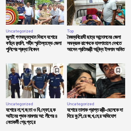
Uncategorized
Top
জুলাই গণঅভ্যুত্থান দিবসে যশোরে
বৈষম্যবিরোধী ছাত্র আন্দোলনের জেলা
বর্ণাঢ্য র‍্যালি, শহীদ স্মৃতিস্তম্ভে জেলা
সমন্বয়ক রাশেদকে হাসপাতালে দেখতে
পুলিশের শ্রদ্ধা নিবেদন
আসেন প্রতিমন্ত্রী অনিন্দ্য ইসলাম অমিত
Uncategorized
Uncategorized
যশোরে না,শ,ক,তা ও বি,স্ফো,র,ক
যশোরে তালাক প্রাপ্ত স্ত্রী-ছেলেকে দা
আইনের পৃথক মামলায় আ: লীগের ৪
দিয়ে কু,পি,য়ে জ,খ,মে,র অভিযোগ
নেতাকর্মী গ্রে,প্তা,র