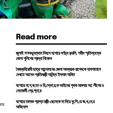
Read more
জুলাই গণঅভ্যুত্থান দিবসে যশোরে বর্ণাঢ্য র‍্যালি, শহীদ স্মৃতিস্তম্ভে
জেলা পুলিশের শ্রদ্ধা নিবেদন
বৈষম্যবিরোধী ছাত্র আন্দোলনের জেলা সমন্বয়ক রাশেদকে হাসপাতালে
দেখতে আসেন প্রতিমন্ত্রী অনিন্দ্য ইসলাম অমিত
যশোরে না,শ,ক,তা ও বি,স্ফো,র,ক আইনের পৃথক মামলায় আ: লীগের ৪
নেতাকর্মী গ্রে,প্তা,র
যশোরে তালাক প্রাপ্ত স্ত্রী-ছেলেকে দা দিয়ে কু,পি,য়ে জ,খ,মে,র
জার
অভিযোগ