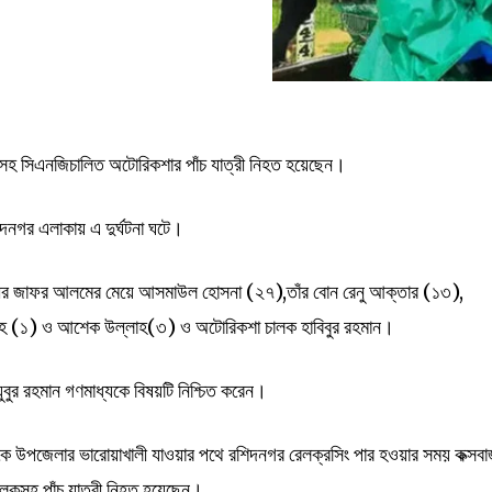
ালকসহ সিএনজিচালিত অটোরিকশার পাঁচ যাত্রী নিহত হয়েছেন।
দনগর এলাকায় এ দুর্ঘটনা ঘটে।
লীর জাফর আলমের মেয়ে আসমাউল হোসনা (২৭),তাঁর বোন রেনু আক্তার (১৩),
াহ (১) ও আশেক উল্লাহ(৩) ও অটোরিকশা চালক হাবিবুর রহমান।
ৈয়ুবুর রহমান গণমাধ্যকে বিষয়টি নিশ্চিত করেন।
ু থেকে উপজেলার ভারোয়াখালী যাওয়ার পথে রশিদনগর রেলক্রসিং পার হওয়ার সময় কক্সবা
চালকসহ পাঁচ যাত্রী নিহত হয়েছেন।