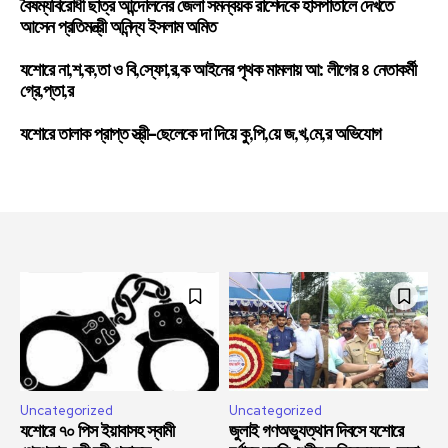
বৈষম্যবিরোধী ছাত্র আন্দোলনের জেলা সমন্বয়ক রাশেদকে হাসপাতালে দেখতে
আসেন প্রতিমন্ত্রী অনিন্দ্য ইসলাম অমিত
যশোরে না,শ,ক,তা ও বি,স্ফো,র,ক আইনের পৃথক মামলায় আ: লীগের ৪ নেতাকর্মী
গ্রে,প্তা,র
যশোরে তালাক প্রাপ্ত স্ত্রী-ছেলেকে দা দিয়ে কু,পি,য়ে জ,খ,মে,র অভিযোগ
Uncategorized
Uncategorized
যশোরে ৭০ পিস ইয়াবাসহ স্বামী
জুলাই গণঅভ্যুত্থান দিবসে যশোরে