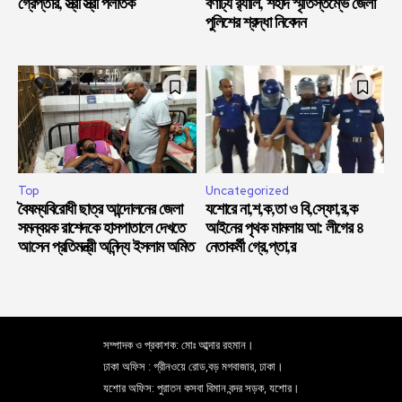
গ্রেপ্তার, স্ত্রী স্ত্রী পলাতক
বর্ণাঢ্য র‍্যালি, শহীদ স্মৃতিস্তম্ভে জেলা
পুলিশের শ্রদ্ধা নিবেদন
Top
Uncategorized
বৈষম্যবিরোধী ছাত্র আন্দোলনের জেলা
যশোরে না,শ,ক,তা ও বি,স্ফো,র,ক
সমন্বয়ক রাশেদকে হাসপাতালে দেখতে
আইনের পৃথক মামলায় আ: লীগের ৪
আসেন প্রতিমন্ত্রী অনিন্দ্য ইসলাম অমিত
নেতাকর্মী গ্রে,প্তা,র
সম্পাদক ও প্রকাশক: মোঃ আব্দার রহমান।
ঢাকা অফিস : গ্রীনওয়ে রোড,বড় মগবাজার, ঢাকা।
যশোর অফিস: পুরাতন কসবা বিমান বন্দর সড়ক, যশোর।