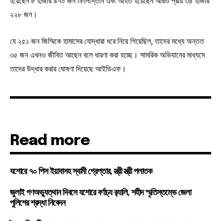
হয়েছেন ৮ হাজার ৯৭০ জন ফিলিস্তিনি এবং আহত হয়েছেন আরও প্রায় ৩৪ হাজার
২২৮ জন।
যে ২৫১ জন জিম্মিকে হামাসের যোদ্ধারা ধরে নিয়ে গিয়েছিল, তাদের মধ্যে অন্তত
৩৫ জন এখনও জীবিত আছেন বলে ধারণা করা হচ্ছে। সামরিক অভিযানের মাধ্যমে
তাদের উদ্ধার করার ঘোষণা দিয়েছে আইডিএফ।
Read more
যশোরে ৭০ পিস ইয়াবাসহ স্বামী গ্রেপ্তার, স্ত্রী স্ত্রী পলাতক
জুলাই গণঅভ্যুত্থান দিবসে যশোরে বর্ণাঢ্য র‍্যালি, শহীদ স্মৃতিস্তম্ভে জেলা
পুলিশের শ্রদ্ধা নিবেদন