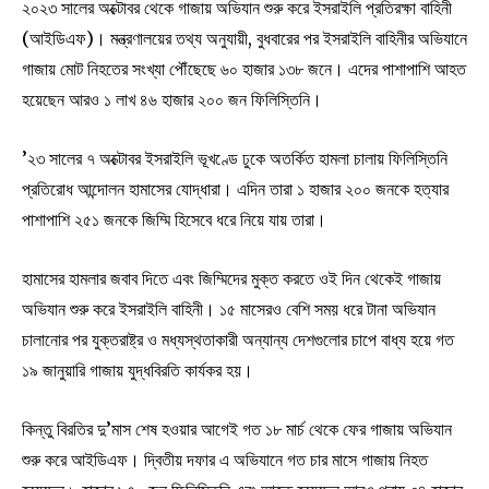
২০২৩ সালের অক্টোবর থেকে গাজায় অভিযান শুরু করে ইসরাইলি প্রতিরক্ষা বাহিনী
(আইডিএফ)। মন্ত্রণালয়ের তথ্য অনুযায়ী, বুধবারের পর ইসরাইলি বাহিনীর অভিযানে
গাজায় মোট নিহতের সংখ্যা পৌঁছেছে ৬০ হাজার ১৩৮ জনে। এদের পাশাপাশি আহত
হয়েছেন আরও ১ লাখ ৪৬ হাজার ২০০ জন ফিলিস্তিনি।
’২৩ সালের ৭ অক্টোবর ইসরাইলি ভূখণ্ডে ঢুকে অতর্কিত হামলা চালায় ফিলিস্তিনি
প্রতিরোধ আন্দোলন হামাসের যোদ্ধারা। এদিন তারা ১ হাজার ২০০ জনকে হত্যার
পাশাপাশি ২৫১ জনকে জিম্মি হিসেবে ধরে নিয়ে যায় তারা।
হামাসের হামলার জবাব দিতে এবং জিম্মিদের মুক্ত করতে ওই দিন থেকেই গাজায়
অভিযান শুরু করে ইসরাইলি বাহিনী। ১৫ মাসেরও বেশি সময় ধরে টানা অভিযান
চালানোর পর যুক্তরাষ্ট্র ও মধ্যস্থতাকারী অন্যান্য দেশগুলোর চাপে বাধ্য হয়ে গত
১৯ জানুয়ারি গাজায় যুদ্ধবিরতি কার্যকর হয়।
কিন্তু বিরতির দু’মাস শেষ হওয়ার আগেই গত ১৮ মার্চ থেকে ফের গাজায় অভিযান
শুরু করে আইডিএফ। দ্বিতীয় দফার এ অভিযানে গত চার মাসে গাজায় নিহত