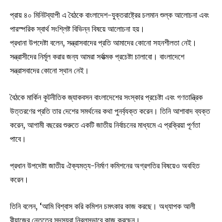
প্রায় ৪০ মিনিটব্যাপী এ বৈঠকে বাংলাদেশ-যুক্তরাষ্ট্রের চলমান শুল্ক আলোচনা এবং
পারস্পরিক স্বার্থ সংশ্লিষ্ট বিভিন্ন বিষয়ে আলোচনা হয়।
প্রধানা উপদেষ্টা বলেন, সন্ত্রাসবাদের প্রতি আমাদের কোনো সহনশীলতা নেই।
সন্ত্রাসীদের নির্মূল করার জন্য আমরা সর্বাত্মক প্রচেষ্টা চালাবো। বাংলাদেশে
সন্ত্রাসবাদের কোনো স্থান নেই।
বৈঠকে মার্কিন কূটনীতিক জ্যাকবসন বাংলাদেশের সংস্কার প্রচেষ্টা এবং গণতান্ত্রিক
উত্তরণের প্রতি তার দেশের সমর্থনের কথা পুনর্ব্যক্ত করেন। তিনি আশাবাদ ব্যক্ত
করেন, আগামী বছরের শুরুতে একটি জাতীয় নির্বাচনের মাধ্যমে এ প্রক্রিয়া পূর্ণতা
পাবে।
প্রধান উপদেষ্টা জাতীয় ঐক্যমত্য-নির্মাণ কমিশনের অগ্রগতির বিষয়েও অবহিত
করেন।
তিনি বলেন, ‘আমি বিশ্বাস করি কমিশন চমৎকার কাজ করছে। অধ্যাপক আলী
রীয়াজের নেতৃত্বে সদস্যরা নিরলসভাবে কাজ করছেন।