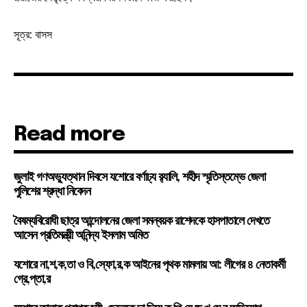
সূত্র: বাসস
Read more
জুলাই গণঅভ্যুত্থান দিবসে যশোরে বর্ণাঢ্য র‍্যালি, শহীদ স্মৃতিস্তম্ভে জেলা
পুলিশের শ্রদ্ধা নিবেদন
বৈষম্যবিরোধী ছাত্র আন্দোলনের জেলা সমন্বয়ক রাশেদকে হাসপাতালে দেখতে
আসেন প্রতিমন্ত্রী অনিন্দ্য ইসলাম অমিত
যশোরে না,শ,ক,তা ও বি,স্ফো,র,ক আইনের পৃথক মামলায় আ: লীগের ৪ নেতাকর্মী
গ্রে,প্তা,র