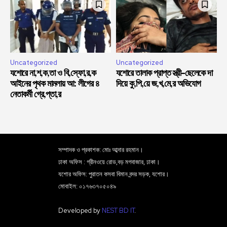
Uncategorized
Uncategorized
যশোরে না,শ,ক,তা ও বি,স্ফো,র,ক
যশোরে তালাক প্রাপ্ত স্ত্রী-ছেলেকে দা
আইনের পৃথক মামলায় আ: লীগের ৪
দিয়ে কু,পি,য়ে জ,খ,মে,র অভিযোগ
নেতাকর্মী গ্রে,প্তা,র
সম্পাদক ও প্রকাশক: মোঃ আব্দার রহমান।
ঢাকা অফিস : গ্রীনওয়ে রোড,বড় মগবাজার, ঢাকা।
যশোর অফিস: পুরাতন কসবা বিমান বন্দর সড়ক, যশোর।
মোবাইল: ০১৭৬৩৭০৫০৪৯
Developed by
NEST BD IT
.