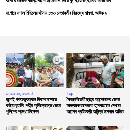
যশোরে তালাক প্রাপ্ত স্ত্রী-ছেলেকে দা দিয়ে কু,পি,য়ে জ,খ,মে,র অভিযোগ
যশোরে মশাল মিছিলের ঘটনায় ১৩৩ নেতাকর্মীর বিরুদ্ধে মামলা, আটক ৯
Uncategorized
Top
জুলাই গণঅভ্যুত্থান দিবসে যশোরে
বৈষম্যবিরোধী ছাত্র আন্দোলনের জেলা
বর্ণাঢ্য র‍্যালি, শহীদ স্মৃতিস্তম্ভে জেলা
সমন্বয়ক রাশেদকে হাসপাতালে দেখতে
পুলিশের শ্রদ্ধা নিবেদন
আসেন প্রতিমন্ত্রী অনিন্দ্য ইসলাম অমিত