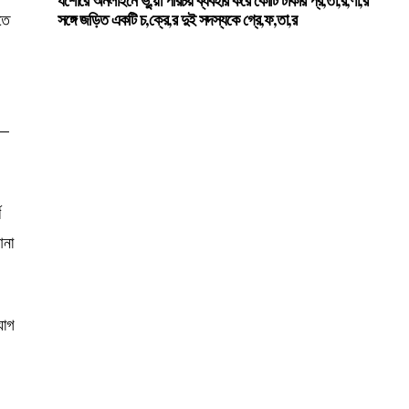
যশোরে অনলাইনে ভু,য়া পরিচয় ব্যবহার করে কোটি টাকার প্র,তা,র,ণা,র
তে
সঙ্গে জড়িত একটি চ,ক্রে,র দুই সদস্যকে গ্রে,ফ,তা,র
ো –
ণ
আনা
যোগ