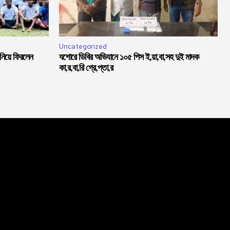
Uncategorized
 নিয়ে ফিরলেন
যশোরে ডিবির অভিযানে ১০৫ পিস ই,য়া,বা,সহ দুই মাদক
কা,র,বা,রি গ্রে,প্তা,র