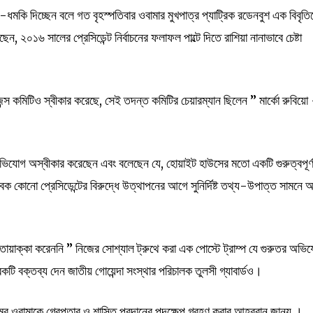
ি-ধমকি দিচ্ছেন বলে গত বৃহস্পতিবার ওবামার মুখপাত্র প্যাট্রিক রডেনবুশ এক বিবৃতি
, ২০১৬ সালের প্রেসিডেন্ট নির্বাচনের ফলাফল পাল্টে দিতে রাশিয়া নানাভাবে চেষ্টা
েন্স কমিটিও স্বীকার করেছে, সেই তদন্ত কমিটির চেয়ারম্যান ছিলেন ” মার্কো রুবিয়
অভিযোগ অস্বীকার করেছেন এবং বলেছেন যে, হোয়াইট হাউসের মতো একটি গুরুত্বপূর্
কোনো প্রেসিডেন্টের বিরুদ্ধে উত্থাপনের আগে সুনির্দিষ্ট তথ্য-উপাত্ত সামনে 
রই তোয়াক্কা করেননি ” নিজের সোশ্যাল ট্রুথে করা এক পোস্টে ট্রাম্প যে গুরুতর অভি
কটি বক্তব্য দেন জাতীয় গোয়েন্দা সংস্থার পরিচালক তুলসী গ্যাবার্ডও।
বে ওবামাকে গ্রেপ্তার ও শাস্তি প্রদানের পদক্ষেপ গ্রহণ করার আহব্বান জানয় ।