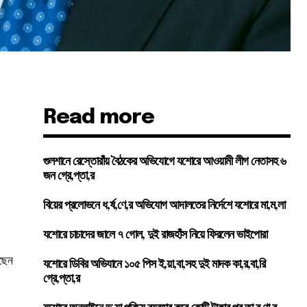
Read more
গুলশানে রেস্তোরাঁয় বৈঠকের অভিযোগে যশোরে আওয়ামী লীগ নেতাসহ ৬
জন গ্রে,প্তা,র
বিয়ের প্রলোভনে ধ,র্ষ,ণে,র অভিযোগ আদালতের নির্দেশে যশোরে মা,ম,লা
যশোরে চাচাদের জালে ৭ গোল, দুই রাজহাঁস নিয়ে ফিরলেন ভাইপোরা
েছেন
যশোরে ডিবির অভিযানে ১০৫ পিস ই,য়া,বা,সহ দুই মাদক কা,র,বা,রি
গ্রে,প্তা,র