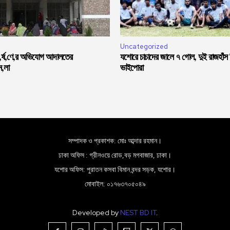
Uncategorized
ধ,র্ষ,ণে,র অভিযোগ আদালতের
যশোরে চাচাদের জালে ৭ গোল, দুই রাজহাঁস
ম,লা
ভাইপোরা
সম্পাদক ও প্রকাশক: মোঃ আব্দার রহমান।
ঢাকা অফিস : গ্রীনওয়ে রোড,বড় মগবাজার, ঢাকা।
যশোর অফিস: পুরাতন কসবা বিমান বন্দর সড়ক, যশোর।
মোবাইল: ০১৭৬৩৭০৫০৪৯
Developed by
NEST BD IT
.