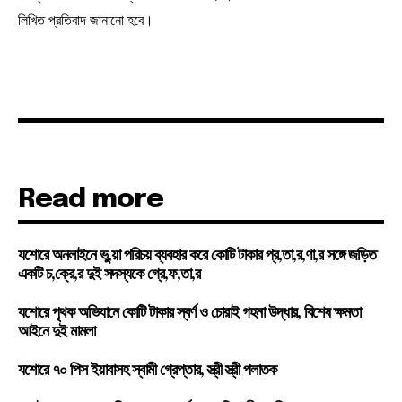
লিখিত প্রতিবাদ জানানো হবে।
Read more
যশোরে অনলাইনে ভু,য়া পরিচয় ব্যবহার করে কোটি টাকার প্র,তা,র,ণা,র সঙ্গে জড়িত
একটি চ,ক্রে,র দুই সদস্যকে গ্রে,ফ,তা,র
যশোরে পৃথক অভিযানে কোটি টাকার স্বর্ণ ও চোরাই গহনা উদ্ধার, বিশেষ ক্ষমতা
আইনে দুই মামলা
যশোরে ৭০ পিস ইয়াবাসহ স্বামী গ্রেপ্তার, স্ত্রী স্ত্রী পলাতক