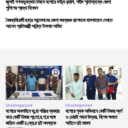
জুলাই গণঅভ্যুত্থান দিবসে যশোরে বর্ণাঢ্য র‍্যালি, শহীদ স্মৃতিস্তম্ভে জেলা
পুলিশের শ্রদ্ধা নিবেদন
বৈষম্যবিরোধী ছাত্র আন্দোলনের জেলা সমন্বয়ক রাশেদকে হাসপাতালে দেখতে
আসেন প্রতিমন্ত্রী অনিন্দ্য ইসলাম অমিত
Uncategorized
Uncategorized
যশোরে অনলাইনে ভু,য়া পরিচয় ব্যবহার
যশোরে পৃথক অভিযানে কোটি টাকার স্বর্ণ
করে কোটি টাকার প্র,তা,র,ণা,র সঙ্গে
ও চোরাই গহনা উদ্ধার, বিশেষ ক্ষমতা
জড়িত একটি চ,ক্রে,র দুই সদস্যকে
আইনে দুই মামলা