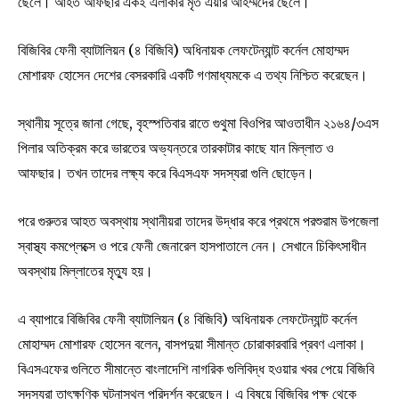
ছেলে। আহত আফছার একই এলাকার মৃত এয়ার আহম্মদের ছেলে।
বিজিবির ফেনী ব্যাটালিয়ন (৪ বিজিবি) অধিনায়ক লেফটেন্যান্ট কর্নেল মোহাম্মদ
মোশারফ হোসেন দেশের বেসরকারি একটি গণমাধ্যমকে এ তথ্য নিশ্চিত করেছেন।
স্থানীয় সূত্রে জানা গেছে, বৃহস্পতিবার রাতে গুথুমা বিওপির আওতাধীন ২১৬৪/৩এস
পিলার অতিক্রম করে ভারতের অভ্যন্তরে তারকাটার কাছে যান মিল্লাত ও
আফছার। তখন তাদের লক্ষ্য করে বিএসএফ সদস্যরা গুলি ছোড়েন।
পরে গুরুতর আহত অবস্থায় স্থানীয়রা তাদের উদ্ধার করে প্রথমে পরশুরাম উপজেলা
স্বাস্থ্য কমপ্লেক্সে ও পরে ফেনী জেনারেল হাসপাতালে নেন। সেখানে চিকিৎসাধীন
অবস্থায় মিল্লাতের মৃত্যু হয়।
এ ব্যাপারে বিজিবির ফেনী ব্যাটালিয়ন (৪ বিজিবি) অধিনায়ক লেফটেন্যান্ট কর্নেল
মোহাম্মদ মোশারফ হোসেন বলেন, বাসপদুয়া সীমান্ত চোরাকারবারি প্রবণ এলাকা।
বিএসএফের গুলিতে সীমান্তে বাংলাদেশি নাগরিক গুলিবিদ্ধ হওয়ার খবর পেয়ে বিজিবি
সদস্যরা তাৎক্ষণিক ঘটনাস্থল পরিদর্শন করেছেন। এ বিষয়ে বিজিবির পক্ষ থেকে