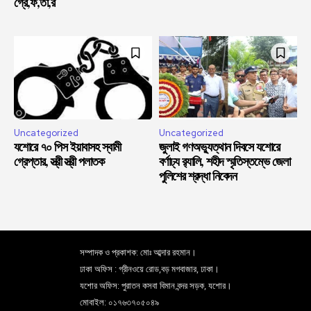
গ্রে,ফ,তা,র
Uncategorized
Uncategorized
যশোরে ৭০ পিস ইয়াবাসহ স্বামী
জুলাই গণঅভ্যুত্থান দিবসে যশোরে
গ্রেপ্তার, স্ত্রী স্ত্রী পলাতক
বর্ণাঢ্য র‍্যালি, শহীদ স্মৃতিস্তম্ভে জেলা
পুলিশের শ্রদ্ধা নিবেদন
সম্পাদক ও প্রকাশক: মোঃ আব্দার রহমান।
ঢাকা অফিস : গ্রীনওয়ে রোড,বড় মগবাজার, ঢাকা।
যশোর অফিস: পুরাতন কসবা বিমান বন্দর সড়ক, যশোর।
মোবাইল: ০১৭৬৩৭০৫০৪৯