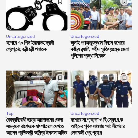
Uncategorized
Uncategorized
যশোরে ৭০ পিস ইয়াবাসহ স্বামী
জুলাই গণঅভ্যুত্থান দিবসে যশোরে
গ্রেপ্তার, স্ত্রী স্ত্রী পলাতক
বর্ণাঢ্য র‍্যালি, শহীদ স্মৃতিস্তম্ভে জেলা
পুলিশের শ্রদ্ধা নিবেদন
Top
Uncategorized
বৈষম্যবিরোধী ছাত্র আন্দোলনের জেলা
যশোরে না,শ,ক,তা ও বি,স্ফো,র,ক
সমন্বয়ক রাশেদকে হাসপাতালে দেখতে
আইনের পৃথক মামলায় আ: লীগের ৪
আসেন প্রতিমন্ত্রী অনিন্দ্য ইসলাম অমিত
নেতাকর্মী গ্রে,প্তা,র