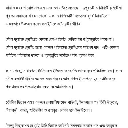
সামাজিক যোগাযোগ মাধ্যমে এসব তথ্য উঠে এসেছে। দুপুর ১টা ৬ মিনিটে কুর্মিটোলা
পুরাতন এয়ারফোর্স বেস থেকে ‘এফ-৭ বিজিআই’ মডেলের যুদ্ধবিমানটিতে
এককভাবে উড্ডয়ন করেন ফ্লাইট লেফটেন্যান্ট তৌকির।
সৌল ফ্লাইট ট্রেনিংয়ে কোনো কো-পাইলট, নেভিগেটর বা ইন্সট্রাক্টর থাকে না।
সৌল ফ্লাইট ট্রেনিং হলো একজন পাইলটের ট্রেনিংয়ের সর্বশেষ ধাপ।এটি একজন
ফাইটার পাইলটের দক্ষতা ও প্রস্তুতির সর্বোচ্চ পর্যায় প্রমাণ করে।
জানা গেছে, সাধারণত ট্রেনিং ফ্লাইটগুলো জনবসতি থেকে দূরে পরিচালিত হয়। তবে
সৌল ফ্লাইট ট্রেনিং অনেক সময় শহরের আকাশপথেই সম্পন্ন হয়, যেটির জন্য
প্রয়োজন হয় উচ্চমাত্রার দক্ষতা ও আত্মবিশ্বাস।
তৌকির ছিলেন এমন একজন কোয়ালিফায়েড পাইলট, উড্ডয়নের পর তিনি উত্তরা,
দিয়াবাড়ী, বাড্ডা, হাতিরঝিল ও রামপুরা এলাকা হয়ে উড়ছিলেন।
কিন্তু কিছুক্ষণের মধ্যেই তিনি বিমানে কারিগরি সমস্যার আভাস পান এবং কন্ট্রোল