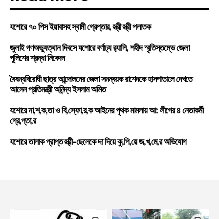
যশোরে ৭০ পিস ইয়াবাসহ স্বামী গ্রেপ্তার, স্ত্রী স্ত্রী পলাতক
জুলাই গণঅভ্যুত্থান দিবসে যশোরে বর্ণাঢ্য র‍্যালি, শহীদ স্মৃতিস্তম্ভে জেলা
পুলিশের শ্রদ্ধা নিবেদন
বৈষম্যবিরোধী ছাত্র আন্দোলনের জেলা সমন্বয়ক রাশেদকে হাসপাতালে দেখতে
আসেন প্রতিমন্ত্রী অনিন্দ্য ইসলাম অমিত
যশোরে না,শ,ক,তা ও বি,স্ফো,র,ক আইনের পৃথক মামলায় আ: লীগের ৪ নেতাকর্মী
গ্রে,প্তা,র
যশোরে তালাক প্রাপ্ত স্ত্রী-ছেলেকে দা দিয়ে কু,পি,য়ে জ,খ,মে,র অভিযোগ