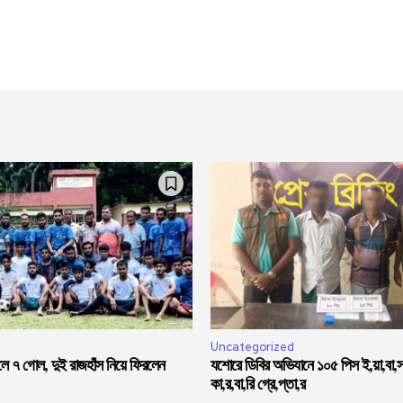
Uncategorized
লে ৭ গোল, দুই রাজহাঁস নিয়ে ফিরলেন
যশোরে ডিবির অভিযানে ১০৫ পিস ই,য়া,বা,
কা,র,বা,রি গ্রে,প্তা,র