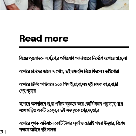
Read more
বিয়ের প্রলোভনে ধ,র্ষ,ণে,র অভিযোগ আদালতের নির্দেশে যশোরে মা,ম,লা
যশোরে চাচাদের জালে ৭ গোল, দুই রাজহাঁস নিয়ে ফিরলেন ভাইপোরা
যশোরে ডিবির অভিযানে ১০৫ পিস ই,য়া,বা,সহ দুই মাদক কা,র,বা,রি
গ্রে,প্তা,র
ক
যশোরে অনলাইনে ভু,য়া পরিচয় ব্যবহার করে কোটি টাকার প্র,তা,র,ণা,র
সঙ্গে জড়িত একটি চ,ক্রে,র দুই সদস্যকে গ্রে,ফ,তা,র
যশোরে পৃথক অভিযানে কোটি টাকার স্বর্ণ ও চোরাই গহনা উদ্ধার, বিশেষ
ক্ষমতা আইনে দুই মামলা
 হয়।