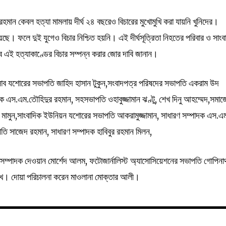
র রহমান কেবল হত্যা মামলায় দীর্ঘ ২৪ বছরেও বিচারের মুখোমুখি করা যায়নি খুনিদের।
 রয়েছে। ফলে দুই যুগেও বিচার নিশ্চিত হয়নি। এই দীর্ঘসূত্রিতা নিহতের পরিবার ও সাংব
ে এই হত্যাকাণ্ডের বিচার সম্পন্ন করার জোর দাবি জানান।
সক্লাব যশোরের সভাপতি জাহিদ হাসান টুকুন,সংবাদপত্র পরিষদের সভাপতি একরাম উদ
াদক এস.এম.তৌহিদুর রহমান, সহসভাপতি ওহাবুজ্জামান ঝণ্টু, শেখ দিনু আহম্মেদ,সমাজ
ন মামুন,সাংবাদিক ইউনিয়ন যশোরের সভাপতি আকরামুজ্জামান, সাধারণ সম্পাদক এস.এ
ি সাজেদ রহমান, সাধারণ সম্পাদক হাবিবুর রহমান মিলন,
সম্পাদক দেওয়ান মোর্শেদ আলম, ফটোজার্নালিস্ট অ্যাসোসিয়েশনের সভাপতি গোপিন
মুখ। দোয়া পরিচালনা করেন মাওলানা মোক্তার আলী।