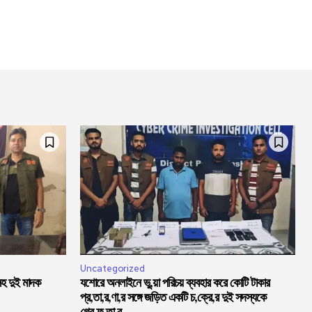
Uncategorized
সহ দুই মাদক
যশোরে অনলাইনে ভু,য়া পরিচয় ব্যবহার করে কোটি টাকার
প্র,তা,র,ণা,র সঙ্গে জড়িত একটি চ,ক্রে,র দুই সদস্যকে